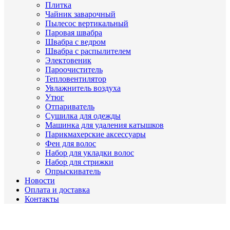
Плитка
Чайник заварочный
Пылесос вертикальный
Паровая швабра
Швабра с ведром
Швабра с распылителем
Электовеник
Пароочиститель
Тепловентилятор
Увлажнитель воздуха
Утюг
Отпариватель
Сушилка для одежды
Машинка для удаления катышков
Парикмахерские аксессуары
Фен для волос
Набор для укладки волос
Набор для стрижки
Опрыскиватель
Новости
Оплата и доставка
Контакты