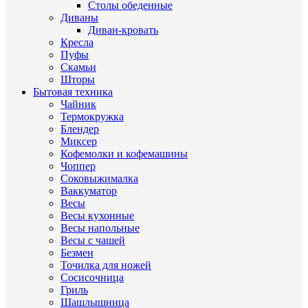
Столы обеденные
Диваны
Диван-кровать
Кресла
Пуфы
Скамьи
Шторы
Бытовая техника
Чайник
Термокружка
Блендер
Миксер
Кофемолки и кофемашины
Чоппер
Соковыжималка
Ваккуматор
Весы
Весы кухонные
Весы напольные
Весы с чашей
Безмен
Точилка для ножей
Сосисочница
Гриль
Шашлышница