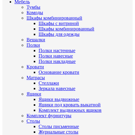
Мебель
Тумбы
Комоды
Шкафы комбинированный
Шкафы с витриной
Шкафы комбинированный
Шкафы для одежды
Вешалки
Полки
Полки настенные
Полки навесные
Полки накладные
Кровати
Основание кровати
Матрасы
Стеллажи
Зеркала навесные
Ящики
Ящики выдвижные
Ящики под кровать выкатной
Комплект выдвижных ящиков
Комплект фурнитуры
Столы
Столы письменные
Журнальные cтолы