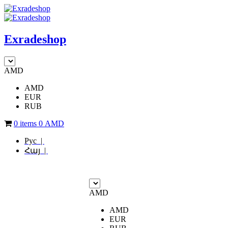
Exradeshop
AMD
AMD
EUR
RUB
0 items
0
AMD
Рус |
Հայ |
AMD
AMD
EUR