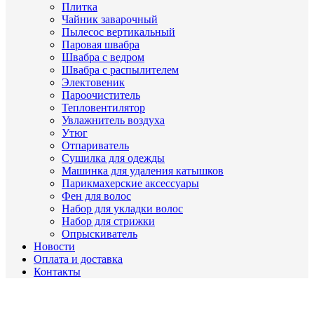
Плитка
Чайник заварочный
Пылесос вертикальный
Паровая швабра
Швабра с ведром
Швабра с распылителем
Электовеник
Пароочиститель
Тепловентилятор
Увлажнитель воздуха
Утюг
Отпариватель
Сушилка для одежды
Машинка для удаления катышков
Парикмахерские аксессуары
Фен для волос
Набор для укладки волос
Набор для стрижки
Опрыскиватель
Новости
Оплата и доставка
Контакты