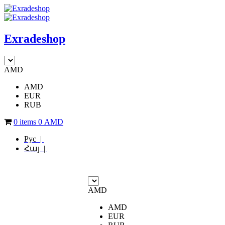
Exradeshop
AMD
AMD
EUR
RUB
0 items
0
AMD
Рус |
Հայ |
AMD
AMD
EUR