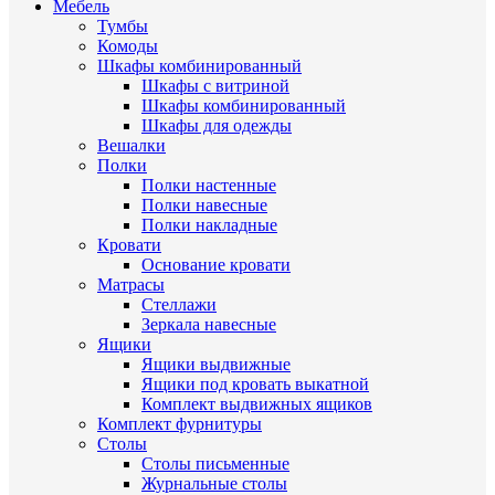
Мебель
Тумбы
Комоды
Шкафы комбинированный
Шкафы с витриной
Шкафы комбинированный
Шкафы для одежды
Вешалки
Полки
Полки настенные
Полки навесные
Полки накладные
Кровати
Основание кровати
Матрасы
Стеллажи
Зеркала навесные
Ящики
Ящики выдвижные
Ящики под кровать выкатной
Комплект выдвижных ящиков
Комплект фурнитуры
Столы
Столы письменные
Журнальные cтолы