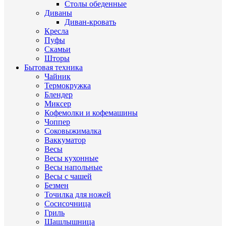
Столы обеденные
Диваны
Диван-кровать
Кресла
Пуфы
Скамьи
Шторы
Бытовая техника
Чайник
Термокружка
Блендер
Миксер
Кофемолки и кофемашины
Чоппер
Соковыжималка
Ваккуматор
Весы
Весы кухонные
Весы напольные
Весы с чашей
Безмен
Точилка для ножей
Сосисочница
Гриль
Шашлышница