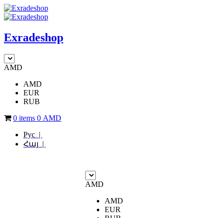
Exradeshop
AMD
AMD
EUR
RUB
0 items
0
AMD
Рус |
Հայ |
AMD
AMD
EUR