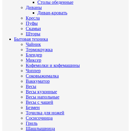
Столы обеденные
Диваны
Диван-кровать
Кресла
Пуфы
Скамьи
Шторы
Бытовая техника
Чайник
Термокружка
Блендер
Миксер
Кофемолки и кофемашины
Чоппер
Соковыжималка
Ваккуматор
Весы
Весы кухонные
Весы напольные
Весы с чашей
Безмен
Точилка для ножей
Сосисочница
Гриль
Шашлышница