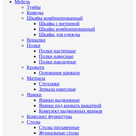
Мебель
Тумбы
Комоды
Шкафы комбинированный
Шкафы с витриной
Шкафы комбинированный
Шкафы для одежды
Вешалки
Полки
Полки настенные
Полки навесные
Полки накладные
Кровати
Основание кровати
Матрасы
Стеллажи
Зеркала навесные
Ящики
Ящики выдвижные
Ящики под кровать выкатной
Комплект выдвижных ящиков
Комплект фурнитуры
Столы
Столы письменные
Журнальные cтолы