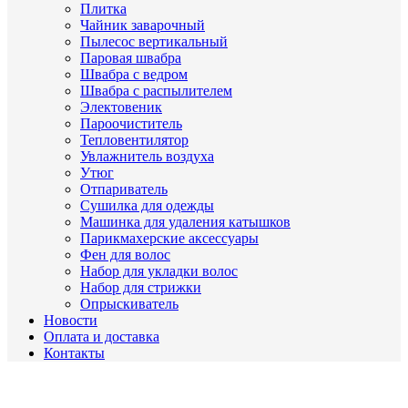
Плитка
Чайник заварочный
Пылесос вертикальный
Паровая швабра
Швабра с ведром
Швабра с распылителем
Электовеник
Пароочиститель
Тепловентилятор
Увлажнитель воздуха
Утюг
Отпариватель
Сушилка для одежды
Машинка для удаления катышков
Парикмахерские аксессуары
Фен для волос
Набор для укладки волос
Набор для стрижки
Опрыскиватель
Новости
Оплата и доставка
Контакты