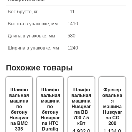
Вес брутто, кг
111
Высота в упаковке, мм
1410
Длина в упаковке, мм
580
Ширина в упаковке, мм
1240
Похожие товары
Шлифо
Шлифо
Шлифо
Фрезер
вальная
вальная
вальная
овальна
машина
машина
машина
я
по
по
Husqvar
машина
бетону
бетону
na BB
Husqvar
Husqvar
Husqvar
700 7.5
na CG
na BMC
na HTC
кВт
200
335
Duratiq
4,932,0
1,134,0