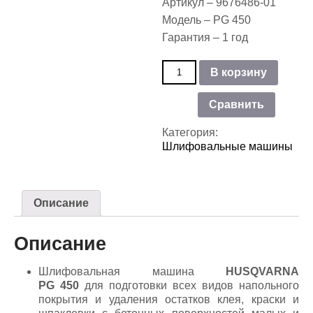
Артикул – 9676486-01
Модель – PG 450
Гарантия – 1 год
Количество
В корзину
товара
Шлифовальная
Сравнить
машина
по
Категория:
бетону
Шлифовальные машины
Husqvarna
PG
450
Описание
Описание
Шлифовальная машина
HUSQVARNA
PG 450
для подготовки всех видов напольного
покрытия и удаления остатков клея, краски и