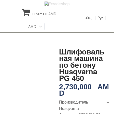
0
AMD
0 items
Հայ |
Рус |
AMD
Шлифоваль
ная машина
по бетону
Husqvarna
PG 450
2,730,000
AM
D
Производитель –
Husqvarna