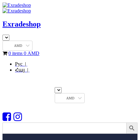
Exradeshop
AMD
0 items
0
AMD
Рус |
Հայ |
AMD
Search Button
Search
for: