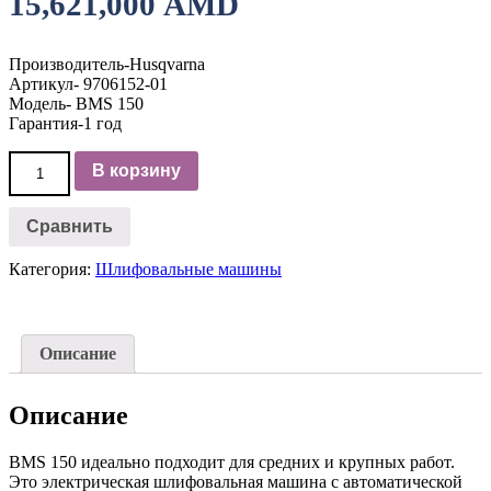
15,621,000
AMD
Производитель-Husqvarna
Артикул- 9706152-01
Модель- BMS 150
Гарантия-1 год
Количество
В корзину
товара
Фрезеровальная
машина
Сравнить
BMS
150
Категория:
Шлифовальные машины
Описание
Описание
BMS 150 идеально подходит для средних и крупных работ.
Это электрическая шлифовальная машина с автоматической