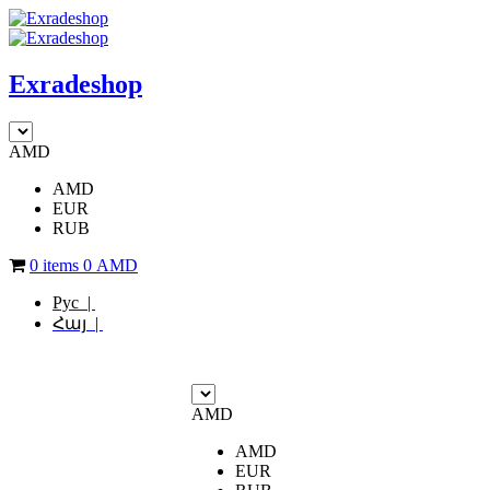
Exradeshop
AMD
AMD
EUR
RUB
0 items
0
AMD
Рус |
Հայ |
AMD
AMD
EUR