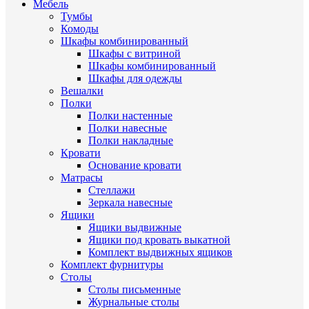
Мебель
Тумбы
Комоды
Шкафы комбинированный
Шкафы с витриной
Шкафы комбинированный
Шкафы для одежды
Вешалки
Полки
Полки настенные
Полки навесные
Полки накладные
Кровати
Основание кровати
Матрасы
Стеллажи
Зеркала навесные
Ящики
Ящики выдвижные
Ящики под кровать выкатной
Комплект выдвижных ящиков
Комплект фурнитуры
Столы
Столы письменные
Журнальные cтолы