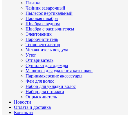
Плитка
Чайник заварочный
Пылесос вертикальный
Паровая швабра
Швабра с ведром
Швабра с распылителем
Электовеник
Пароочиститель
Тепловентилятор
Увлажнитель воздуха
Утюг
Отпариватель
Сушилка для одежды
Машинка для удаления катышков
Парикмахерские аксессуары
Фен для волос
Набор для укладки волос
Набор для стрижки
Опрыскиватель
Новости
Оплата и доставка
Контакты