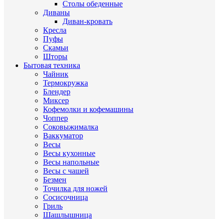
Столы обеденные
Диваны
Диван-кровать
Кресла
Пуфы
Скамьи
Шторы
Бытовая техника
Чайник
Термокружка
Блендер
Миксер
Кофемолки и кофемашины
Чоппер
Соковыжималка
Ваккуматор
Весы
Весы кухонные
Весы напольные
Весы с чашей
Безмен
Точилка для ножей
Сосисочница
Гриль
Шашлышница