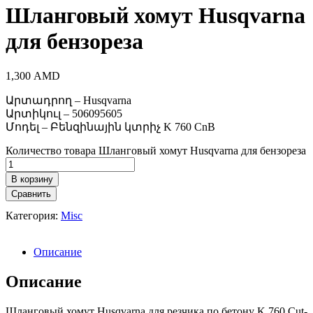
Шланговый хомут Husqvarna
для бензореза
1,300
AMD
Արտադրող – Husqvarna
Արտիկուլ – 506095605
Մոդել – Բենզինային կտրիչ K 760 CnB
Количество товара Шланговый хомут Husqvarna для бензореза
В корзину
Сравнить
Категория:
Misc
Описание
Описание
Шланговый хомут Husqvarna для резчика по бетону K 760 Cut-