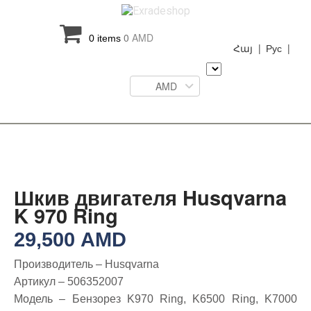
0
AMD
0 items
Հայ |
Рус |
AMD
Шкив двигателя Husqvarna
K 970 Ring
29,500
AMD
Производитель – Husqvarna
Артикул – 506352007
Модель – Бензорез K970 Ring, K6500 Ring, K7000