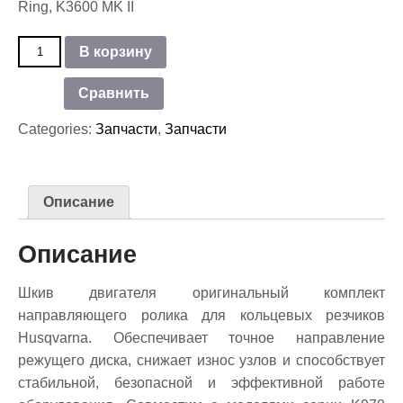
Ring, K3600 MK II
Количество
В корзину
товара
Шкив
Сравнить
двигателя
Husqvarna
Categories:
Запчасти
,
Запчасти
K
970
Ring
Описание
Описание
Шкив двигателя оригинальный комплект
направляющего ролика для кольцевых резчиков
Husqvarna. Обеспечивает точное направление
режущего диска, снижает износ узлов и способствует
стабильной, безопасной и эффективной работе