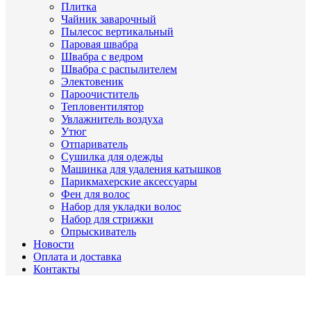
Плитка
Чайник заварочный
Пылесос вертикальный
Паровая швабра
Швабра с ведром
Швабра с распылителем
Электовеник
Пароочиститель
Тепловентилятор
Увлажнитель воздуха
Утюг
Отпариватель
Сушилка для одежды
Машинка для удаления катышков
Парикмахерские аксессуары
Фен для волос
Набор для укладки волос
Набор для стрижки
Опрыскиватель
Новости
Оплата и доставка
Контакты