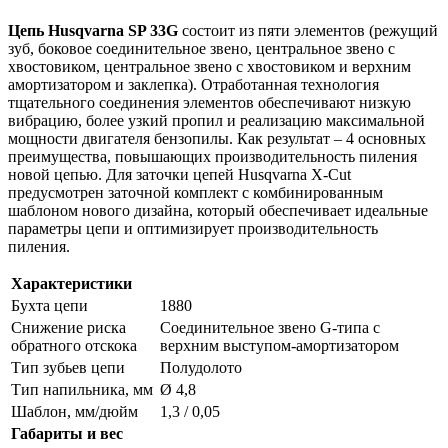
Цепь Husqvarna SP 33G
состоит из пяти элементов (режущий
зуб, боковое соединительное звено, центральное звено с
хвостовиком, центральное звено с хвостовиком и верхним
амортизатором и заклепка). Отработанная технология
тщательного соединения элементов обеспечивают низкую
вибрацию, более узкий пропил и реализацию максимальной
мощности двигателя бензопилы. Как результат – 4 основных
преимущества, повышающих производительность пиления
новой цепью. Для заточки цепей Husqvarna X-Cut
предусмотрен заточной комплект с комбинированным
шаблоном нового дизайна, который обеспечивает идеальные
параметры цепи и оптимизирует производительность
пиления.
Характеристики
Бухта цепи
1880
Снижение риска
Соединительное звено G-типа с
обратного отскока
верхним выступом-амортизатором
Тип зубьев цепи
Полудолото
Тип напильника, мм
Ø 4,8
Шаблон, мм/дюйм
1,3 / 0,05
Габариты и вес