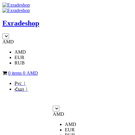
Exradeshop
AMD
AMD
EUR
RUB
0 items
0
AMD
Рус |
Հայ |
AMD
AMD
EUR