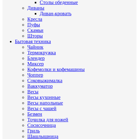
Столы обеденные
Диваны
Диван-кровать
Кресла
Пуфы
Скамьи
Шторы
Бытовая техника
Чайник
Термокружка
Блендер
Миксер
Кофемолки и кофемашины
Чоппер
Соковыжималка
Ваккуматор
Весы
Весы кухонные
Весы напольные
Весы с чашей
Безмен
Точилка для ножей
Сосисочница
Гриль
Шашлышница