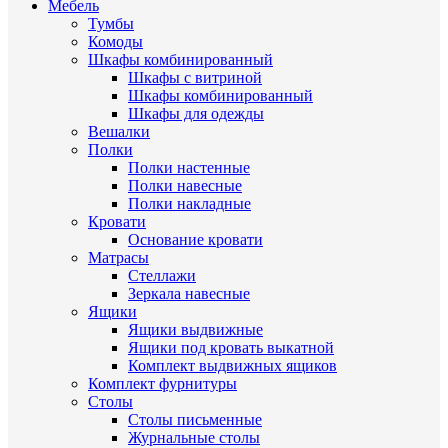
Мебель
Тумбы
Комоды
Шкафы комбинированный
Шкафы с витриной
Шкафы комбинированный
Шкафы для одежды
Вешалки
Полки
Полки настенные
Полки навесные
Полки накладные
Кровати
Основание кровати
Матрасы
Стеллажи
Зеркала навесные
Ящики
Ящики выдвижные
Ящики под кровать выкатной
Комплект выдвижных ящиков
Комплект фурнитуры
Столы
Столы письменные
Журнальные cтолы