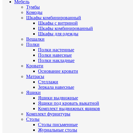
Мебель
Тумбы
Комоды
Шкафы комбинированный
Шкафы с витриной
Шкафы комбинированный
Шкафы для одежды
Вешалки
Полки
Полки настенные
Полки навесные
Полки накладные
Кровати
Основание кровати
Матрасы
Стеллажи
Зеркала навесные
Ящики
Ящики выдвижные
Ящики под кровать выкатной
Комплект выдвижных ящиков
Комплект фурнитуры
Столы
Столы письменные
Журнальные cтолы