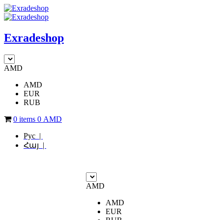
Exradeshop
AMD
AMD
EUR
RUB
0 items
0
AMD
Рус |
Հայ |
AMD
AMD
EUR