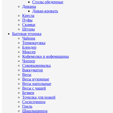
Столы обеденные
Диваны
Диван-кровать
Кресла
Пуфы
Скамьи
Шторы
Бытовая техника
Чайник
Термокружка
Блендер
Миксер
Кофемолки и кофемашины
Чоппер
Соковыжималка
Ваккуматор
Весы
Весы кухонные
Весы напольные
Весы с чашей
Безмен
Точилка для ножей
Сосисочница
Гриль
Шашлышница