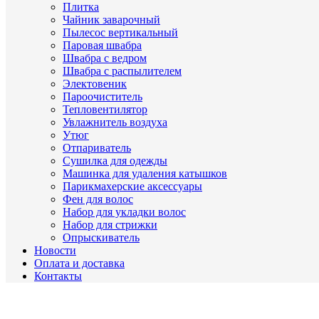
Плитка
Чайник заварочный
Пылесос вертикальный
Паровая швабра
Швабра с ведром
Швабра с распылителем
Электовеник
Пароочиститель
Тепловентилятор
Увлажнитель воздуха
Утюг
Отпариватель
Сушилка для одежды
Машинка для удаления катышков
Парикмахерские аксессуары
Фен для волос
Набор для укладки волос
Набор для стрижки
Опрыскиватель
Новости
Оплата и доставка
Контакты