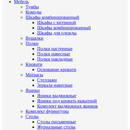
Мебель
Тумбы
Комоды
Шкафы комбинированный
Шкафы с витриной
Шкафы комбинированный
Шкафы для одежды
Вешалки
Полки
Полки настенные
Полки навесные
Полки накладные
Кровати
Основание кровати
Матрасы
Стеллажи
Зеркала навесные
Ящики
Ящики выдвижные
Ящики под кровать выкатной
Комплект выдвижных ящиков
Комплект фурнитуры
Столы
Столы письменные
Журнальные cтолы