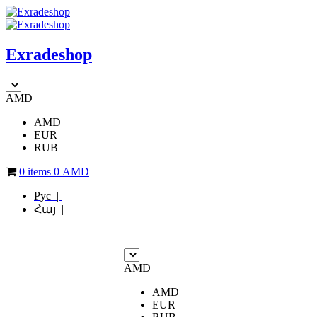
Exradeshop
AMD
AMD
EUR
RUB
0 items
0
AMD
Рус |
Հայ |
AMD
AMD
EUR