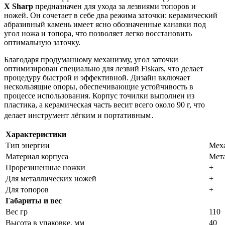
X Sharp
предназначен для ухода за лезвиями топоров и
ножей. Он сочетает в себе два режима заточки: керамический
абразивный камень имеет ясно обозначенные канавки под
угол ножа и топора, что позволяет легко восстановить
оптимальную заточку.
Благодаря продуманному механизму, угол заточки
оптимизирован специально для лезвий Fiskars, что делает
процедуру быстрой и эффективной. Дизайн включает
нескользящие опоры, обеспечивающие устойчивость в
процессе использования. Корпус точилки выполнен из
пластика, а керамическая часть весит всего около 90 г, что
делает инструмент лёгким и портативным․
Характеристики
Тип энергии
Мех
Материал корпуса
Мета
Прорезиненные ножки
+
Для металлических ножей
+
Для топоров
+
Габариты и вес
Вес гр
110
Высота в упаковке, мм
40