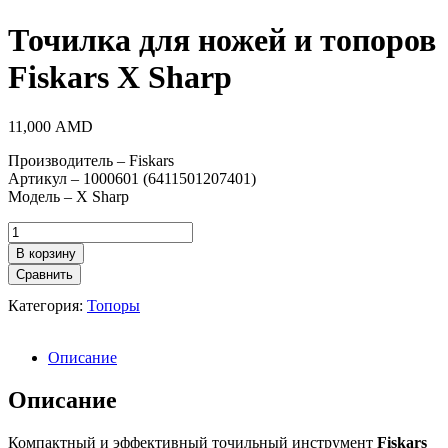
Точилка для ножей и топоров
Fiskars X Sharp
11,000
AMD
Производитель – Fiskars
Артикул – 1000601 (6411501207401)
Модель – X Sharp
Количество
товара
В корзину
Точилка
Сравнить
для
ножей
Категория:
Топоры
и
топоров
Fiskars
Описание
X
Sharp
Описание
Компактный и эффективный точильный инструмент
Fiskars