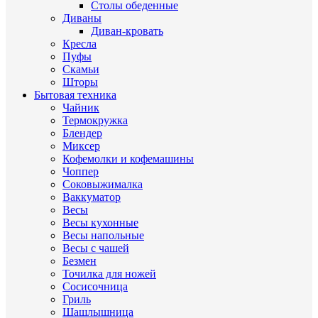
Столы обеденные
Диваны
Диван-кровать
Кресла
Пуфы
Скамьи
Шторы
Бытовая техника
Чайник
Термокружка
Блендер
Миксер
Кофемолки и кофемашины
Чоппер
Соковыжималка
Ваккуматор
Весы
Весы кухонные
Весы напольные
Весы с чашей
Безмен
Точилка для ножей
Сосисочница
Гриль
Шашлышница