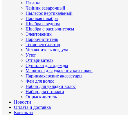
Плитка
Чайник заварочный
Пылесос вертикальный
Паровая швабра
Швабра с ведром
Швабра с распылителем
Электовеник
Пароочиститель
Тепловентилятор
Увлажнитель воздуха
Утюг
Отпариватель
Сушилка для одежды
Машинка для удаления катышков
Парикмахерские аксессуары
Фен для волос
Набор для укладки волос
Набор для стрижки
Опрыскиватель
Новости
Оплата и доставка
Контакты