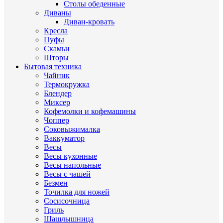
Столы обеденные
Диваны
Диван-кровать
Кресла
Пуфы
Скамьи
Шторы
Бытовая техника
Чайник
Термокружка
Блендер
Миксер
Кофемолки и кофемашины
Чоппер
Соковыжималка
Ваккуматор
Весы
Весы кухонные
Весы напольные
Весы с чашей
Безмен
Точилка для ножей
Сосисочница
Гриль
Шашлышница