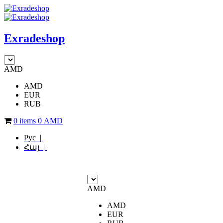
Exradeshop
AMD
AMD
EUR
RUB
0 items
0
AMD
Рус |
Հայ |
AMD
AMD
EUR