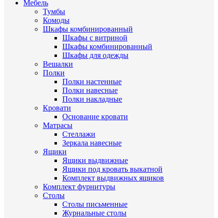
Мебель
Тумбы
Комоды
Шкафы комбинированный
Шкафы с витриной
Шкафы комбинированный
Шкафы для одежды
Вешалки
Полки
Полки настенные
Полки навесные
Полки накладные
Кровати
Основание кровати
Матрасы
Стеллажи
Зеркала навесные
Ящики
Ящики выдвижные
Ящики под кровать выкатной
Комплект выдвижных ящиков
Комплект фурнитуры
Столы
Столы письменные
Журнальные cтолы