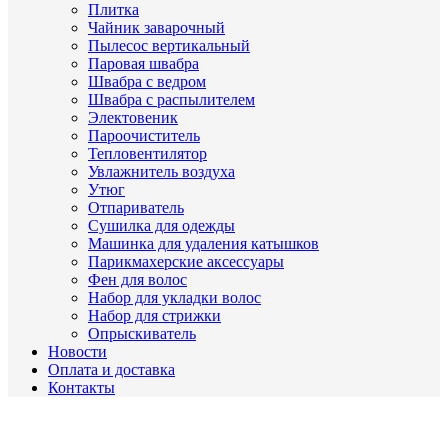
Плитка
Чайник заварочный
Пылесос вертикальный
Паровая швабра
Швабра с ведром
Швабра с распылителем
Электовеник
Пароочиститель
Тепловентилятор
Увлажнитель воздуха
Утюг
Отпариватель
Сушилка для одежды
Машинка для удаления катышков
Парикмахерские аксессуары
Фен для волос
Набор для укладки волос
Набор для стрижки
Опрыскиватель
Новости
Оплата и доставка
Контакты