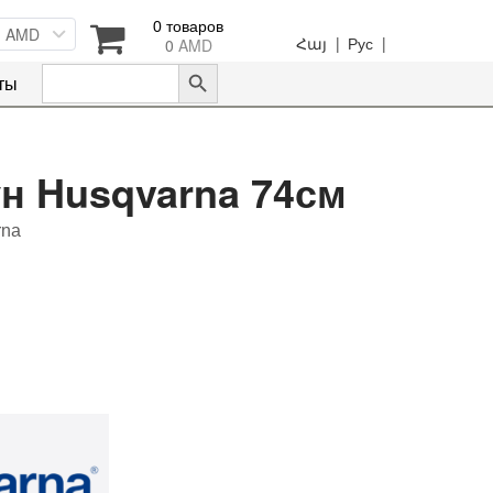
0 товаров
AMD
Հայ |
Рус |
0
AMD
Search Button
Search
ты
for:
н Husqvarna 74см
rna