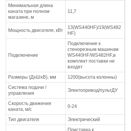
Минимальная длина
каната при полном
11,7
магазине, м
13(WS440HF)/19(WS482
Мощность двигателя, кВт
HF)
Подключение к
стенорезным машинам
Подключение
WS440HF/WS482HF,в
комплект поставки не
входят
Размеры (ДхШхВ), мм
1200(высота колонны)
Система подачи /
Электопривод/пультДУ
управления
Скорость движения
0-24
каната, м/с
Тип двигателя
Электрический
Приставка к