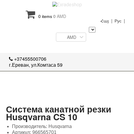
0
AMD
0 items
Հայ |
Рус |
AMD
+37455500706
г.Ереван, ул.Комтаса 59
Система канатной резки
Husqvarna CS 10
Производитель: Husqvarna
Артикул: 966565701