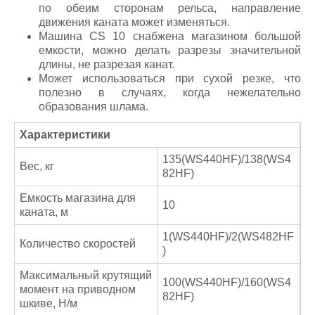
по обеим сторонам рельса, направление
движения каната может изменяться.
Машина CS 10 снабжена магазином большой
емкости, можно делать разрезы значительной
длины, не разрезая канат.
Может использоваться при сухой резке, что
полезно в случаях, когда нежелательно
образования шлама.
Характеристики
135(WS440HF)/138(WS4
Вес, кг
82HF)
Емкость магазина для
10
каната, м
1(WS440HF)/2(WS482HF
Количество скоростей
)
Максимальный крутящий
100(WS440HF)/160(WS4
момент на приводном
82HF)
шкиве, Н/м