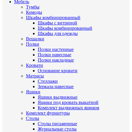
Мебель
Тумбы
Комоды
Шкафы комбинированный
Шкафы с витриной
Шкафы комбинированный
Шкафы для одежды
Вешалки
Полки
Полки настенные
Полки навесные
Полки накладные
Кровати
Основание кровати
Матрасы
Стеллажи
Зеркала навесные
Ящики
Ящики выдвижные
Ящики под кровать выкатной
Комплект выдвижных ящиков
Комплект фурнитуры
Столы
Столы письменные
Журнальные cтолы