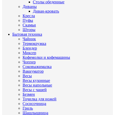
Столы обеденные
Диваны
Диван-кровать
Кресла
Пуфы
Скамьи
Шторы
Бытовая техника
Чайник
Термокружка
Блендер
Миксер
Кофемолки и кофемашины
Чоппер
Соковыжималка
Ваккуматор
Весы
Весы кухонные
Весы напольные
Весы с чашей
Безмен
Точилка для ножей
Сосисочница
Гриль
Шашлышница