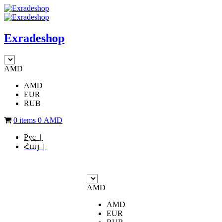
Exradeshop
AMD
AMD
EUR
RUB
0 items
0
AMD
Рус |
Հայ |
AMD
AMD
EUR