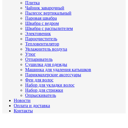
Плитка
Чайник заварочный
Пылесос вертикальный
Паровая швабра
Швабра с ведром
Швабра с распылителем
Электовеник
Пароочиститель
Тепловентилятор
Увлажнитель воздуха
Утюг
Отпариватель
Сушилка для одежды
Машинка для удаления катышков
Парикмахерские аксессуары
Фен для волос
Набор для укладки волос
Набор для стрижки
Опрыскиватель
Новости
Оплата и доставка
Контакты