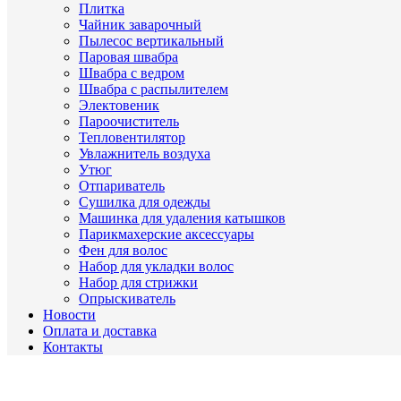
Плитка
Чайник заварочный
Пылесос вертикальный
Паровая швабра
Швабра с ведром
Швабра с распылителем
Электовеник
Пароочиститель
Тепловентилятор
Увлажнитель воздуха
Утюг
Отпариватель
Сушилка для одежды
Машинка для удаления катышков
Парикмахерские аксессуары
Фен для волос
Набор для укладки волос
Набор для стрижки
Опрыскиватель
Новости
Оплата и доставка
Контакты