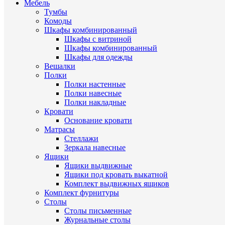
Мебель
Тумбы
Комоды
Шкафы комбинированный
Шкафы с витриной
Шкафы комбинированный
Шкафы для одежды
Вешалки
Полки
Полки настенные
Полки навесные
Полки накладные
Кровати
Основание кровати
Матрасы
Стеллажи
Зеркала навесные
Ящики
Ящики выдвижные
Ящики под кровать выкатной
Комплект выдвижных ящиков
Комплект фурнитуры
Столы
Столы письменные
Журнальные cтолы