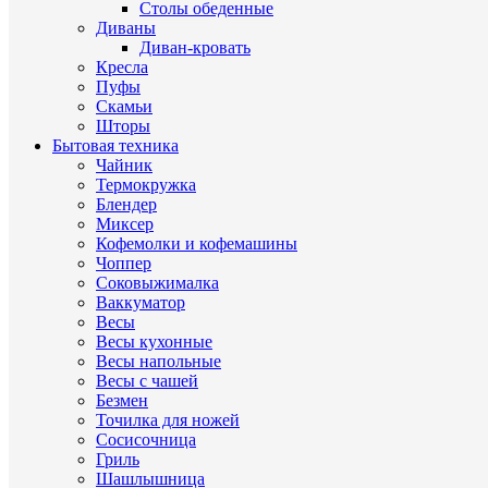
Столы обеденные
Диваны
Диван-кровать
Кресла
Пуфы
Скамьи
Шторы
Бытовая техника
Чайник
Термокружка
Блендер
Миксер
Кофемолки и кофемашины
Чоппер
Соковыжималка
Ваккуматор
Весы
Весы кухонные
Весы напольные
Весы с чашей
Безмен
Точилка для ножей
Сосисочница
Гриль
Шашлышница