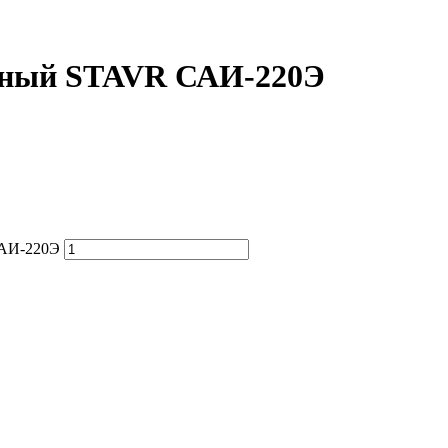
рный STAVR САИ-220Э
САИ-220Э