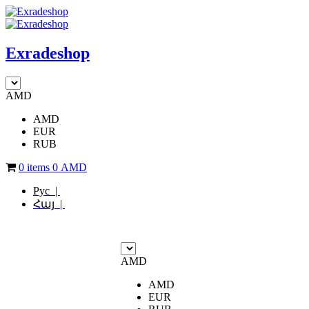
Exradeshop
AMD
AMD
EUR
RUB
0 items
0
AMD
Рус |
Հայ |
AMD
AMD
EUR