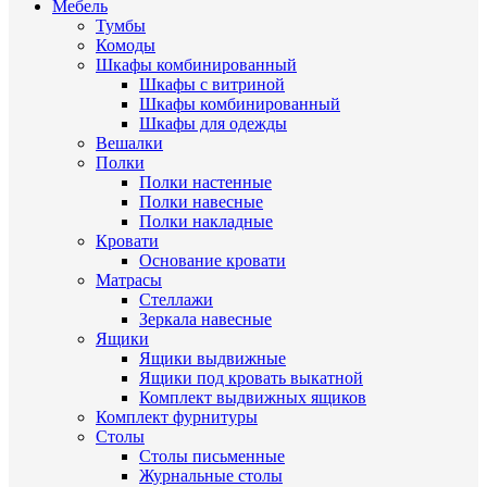
Мебель
Тумбы
Комоды
Шкафы комбинированный
Шкафы с витриной
Шкафы комбинированный
Шкафы для одежды
Вешалки
Полки
Полки настенные
Полки навесные
Полки накладные
Кровати
Основание кровати
Матрасы
Стеллажи
Зеркала навесные
Ящики
Ящики выдвижные
Ящики под кровать выкатной
Комплект выдвижных ящиков
Комплект фурнитуры
Столы
Столы письменные
Журнальные cтолы