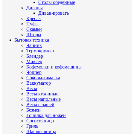
Столы обеденные
Диваны
Диван-кровать
Кресла
Пуфы
Скамьи
Шторы
Бытовая техника
Чайник
Термокружка
Блендер
Миксер
Кофемолки и кофемашины
Чоппер
Соковыжималка
Ваккуматор
Весы
Весы кухонные
Весы напольные
Весы с чашей
Безмен
Точилка для ножей
Сосисочница
Гриль
Шашлышница