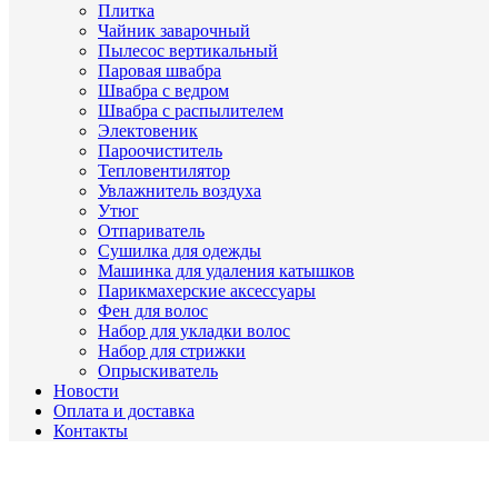
Плитка
Чайник заварочный
Пылесос вертикальный
Паровая швабра
Швабра с ведром
Швабра с распылителем
Электовеник
Пароочиститель
Тепловентилятор
Увлажнитель воздуха
Утюг
Отпариватель
Сушилка для одежды
Машинка для удаления катышков
Парикмахерские аксессуары
Фен для волос
Набор для укладки волос
Набор для стрижки
Опрыскиватель
Новости
Оплата и доставка
Контакты