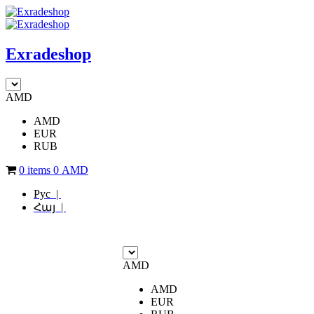
Exradeshop
AMD
AMD
EUR
RUB
0 items
0
AMD
Рус |
Հայ |
AMD
AMD
EUR