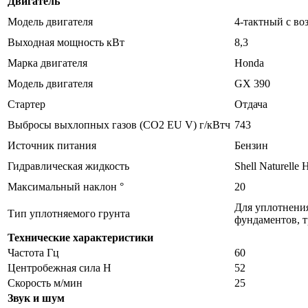
Двигатель
Модель двигателя
4-тактный с в
Выходная мощность кВт
8,3
Марка двигателя
Honda
Модель двигателя
GX 390
Стартер
Отдача
Выбросы выхлопных газов (CO2 EU V) г/кВтч
743
Источник питания
Бензин
Гидравлическая жидкость
Shell Naturelle
Максимальный наклон °
20
Для уплотнения
Тип уплотняемого грунта
фундаментов, 
Технические характеристики
Частота Гц
60
Центробежная сила Н
52
Скорость м/мин
25
Звук и шум