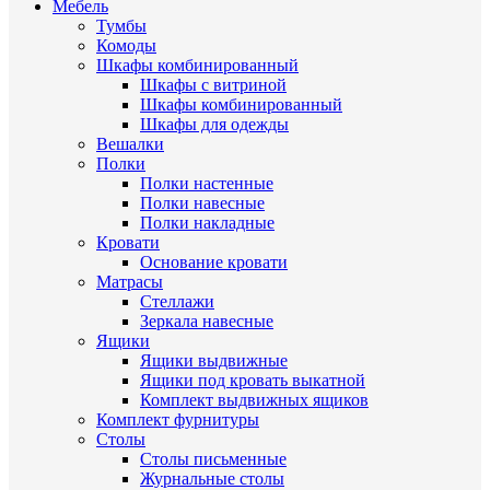
Мебель
Тумбы
Комоды
Шкафы комбинированный
Шкафы с витриной
Шкафы комбинированный
Шкафы для одежды
Вешалки
Полки
Полки настенные
Полки навесные
Полки накладные
Кровати
Основание кровати
Матрасы
Стеллажи
Зеркала навесные
Ящики
Ящики выдвижные
Ящики под кровать выкатной
Комплект выдвижных ящиков
Комплект фурнитуры
Столы
Столы письменные
Журнальные cтолы