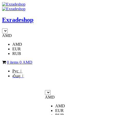
Exradeshop
AMD
AMD
EUR
RUB
0 items
0
AMD
Рус |
Հայ |
AMD
AMD
EUR