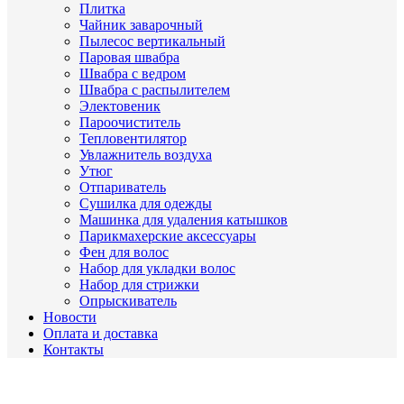
Плитка
Чайник заварочный
Пылесос вертикальный
Паровая швабра
Швабра с ведром
Швабра с распылителем
Электовеник
Пароочиститель
Тепловентилятор
Увлажнитель воздуха
Утюг
Отпариватель
Сушилка для одежды
Машинка для удаления катышков
Парикмахерские аксессуары
Фен для волос
Набор для укладки волос
Набор для стрижки
Опрыскиватель
Новости
Оплата и доставка
Контакты