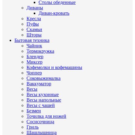
Столы обеденные
Диваны
Диван-кровать
Кресла
Пуфы
Скамьи
Шторы
Бытовая техника
Чайник
Термокружка
Блендер
Миксер
Кофемолки и кофемашины
Чоппер
Соковыжималка
Ваккуматор
Весы
Весы кухонные
Весы напольные
Весы с чашей
Безмен
Точилка для ножей
Сосисочница
Гриль
Шашлышница