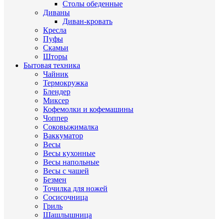
Столы обеденные
Диваны
Диван-кровать
Кресла
Пуфы
Скамьи
Шторы
Бытовая техника
Чайник
Термокружка
Блендер
Миксер
Кофемолки и кофемашины
Чоппер
Соковыжималка
Ваккуматор
Весы
Весы кухонные
Весы напольные
Весы с чашей
Безмен
Точилка для ножей
Сосисочница
Гриль
Шашлышница