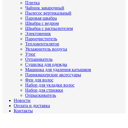
Плитка
Чайник заварочный
Пылесос вертикальный
Паровая швабра
Швабра с ведром
Швабра с распылителем
Электовеник
Пароочиститель
Тепловентилятор
Увлажнитель воздуха
Утюг
Отпариватель
Сушилка для одежды
Машинка для удаления катышков
Парикмахерские аксессуары
Фен для волос
Набор для укладки волос
Набор для стрижки
Опрыскиватель
Новости
Оплата и доставка
Контакты