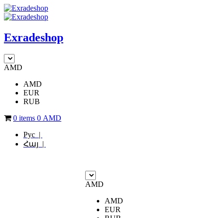
Exradeshop
AMD
AMD
EUR
RUB
0 items
0
AMD
Рус |
Հայ |
AMD
AMD
EUR