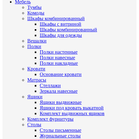
Мебель
Тумбы
Комоды
Шкафы комбинированный
Шкафы с витриной
Шкафы комбинированный
Шкафы для одежды
Вешалки
Полки
Полки настенные
Полки навесные
Полки накладные
Кровати
Основание кровати
Матрасы
Стеллажи
Зеркала навесные
Ящики
Ящики выдвижные
Ящики под кровать выкатной
Комплект выдвижных ящиков
Комплект фурнитуры
Столы
Столы письменные
Журнальные cтолы