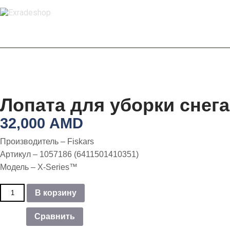
Лопата для уборки снега
32,000
AMD
Производитель – Fiskars
Артикул – 1057186 (6411501410351)
Модель – X-Series™
Количество
В корзину
товара
Лопата
Сравнить
для
уборки