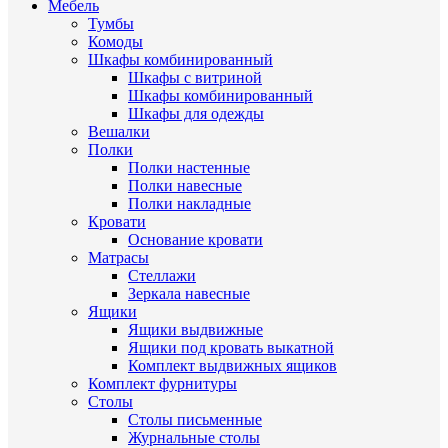
Мебель
Тумбы
Комоды
Шкафы комбинированный
Шкафы с витриной
Шкафы комбинированный
Шкафы для одежды
Вешалки
Полки
Полки настенные
Полки навесные
Полки накладные
Кровати
Основание кровати
Матрасы
Стеллажи
Зеркала навесные
Ящики
Ящики выдвижные
Ящики под кровать выкатной
Комплект выдвижных ящиков
Комплект фурнитуры
Столы
Столы письменные
Журнальные cтолы