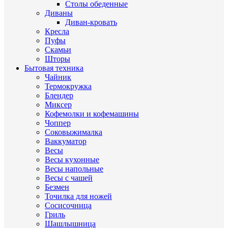
Столы обеденные
Диваны
Диван-кровать
Кресла
Пуфы
Скамьи
Шторы
Бытовая техника
Чайник
Термокружка
Блендер
Миксер
Кофемолки и кофемашины
Чоппер
Соковыжималка
Ваккуматор
Весы
Весы кухонные
Весы напольные
Весы с чашей
Безмен
Точилка для ножей
Сосисочница
Гриль
Шашлышница