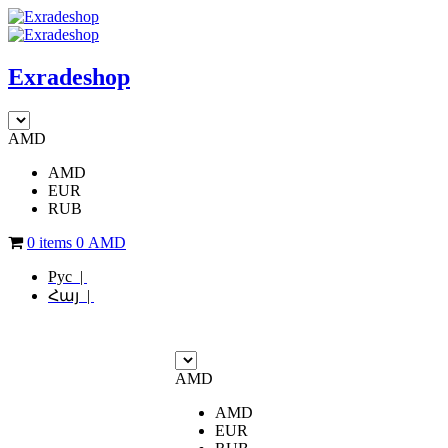
Exradeshop
AMD
AMD
EUR
RUB
0 items
0
AMD
Рус |
Հայ |
AMD
AMD
EUR