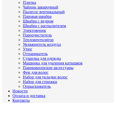
Плитка
Чайник заварочный
Пылесос вертикальный
Паровая швабра
Швабра с ведром
Швабра с распылителем
Электовеник
Пароочиститель
Тепловентилятор
Увлажнитель воздуха
Утюг
Отпариватель
Сушилка для одежды
Машинка для удаления катышков
Парикмахерские аксессуары
Фен для волос
Набор для укладки волос
Набор для стрижки
Опрыскиватель
Новости
Оплата и доставка
Контакты