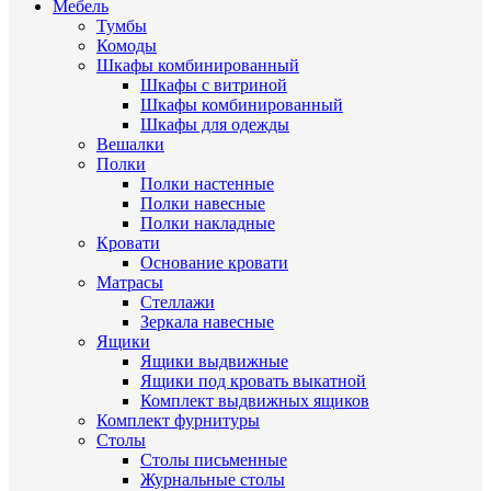
Мебель
Тумбы
Комоды
Шкафы комбинированный
Шкафы с витриной
Шкафы комбинированный
Шкафы для одежды
Вешалки
Полки
Полки настенные
Полки навесные
Полки накладные
Кровати
Основание кровати
Матрасы
Стеллажи
Зеркала навесные
Ящики
Ящики выдвижные
Ящики под кровать выкатной
Комплект выдвижных ящиков
Комплект фурнитуры
Столы
Столы письменные
Журнальные cтолы