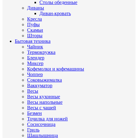
Столы обеденные
Диваны
Диван-кровать
Кресла
Пуфы
Скамьи
Шторы
Бытовая техника
Чайник
Термокружка
Блендер
Миксер
Кофемолки и кофемашины
Чоппер
Соковыжималка
Ваккуматор
Весы
Весы кухонные
Весы напольные
Весы с чашей
Безмен
Точилка для ножей
Сосисочница
Гриль
Шашлышница