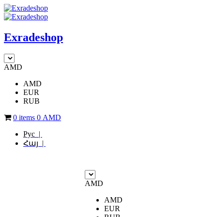
Exradeshop
AMD
AMD
EUR
RUB
0 items
0
AMD
Рус |
Հայ |
AMD
AMD
EUR