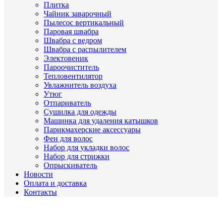
Плитка
Чайник заварочный
Пылесос вертикальный
Паровая швабра
Швабра с ведром
Швабра с распылителем
Электовеник
Пароочиститель
Тепловентилятор
Увлажнитель воздуха
Утюг
Отпариватель
Сушилка для одежды
Машинка для удаления катышков
Парикмахерские аксессуары
Фен для волос
Набор для укладки волос
Набор для стрижки
Опрыскиватель
Новости
Оплата и доставка
Контакты