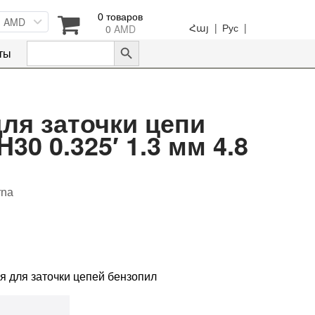
0 товаров
AMD
Հայ |
Рус |
0
AMD
Search Button
Search
ты
for:
ля заточки цепи
30 0.325′ 1.3 мм 4.8
rna
 для заточки цепей бензопил