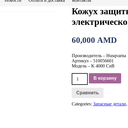
Новости
Оплата и доставка
Контакты
Кожух защит
электрическо
60,000
AMD
Производитель – Husqvarna
Артикул – 510056601
Модель – K 4000 CnB
Количество
В корзину
товара
Кожух
защитный
Сравнить
Husqvarna
для
Categories:
Запасные детали
электрического
резчика
K
4000
CnB