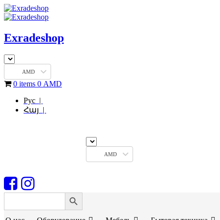
Exradeshop
AMD
0 items
0
AMD
Рус |
Հայ |
AMD
Search Button
Search
for: