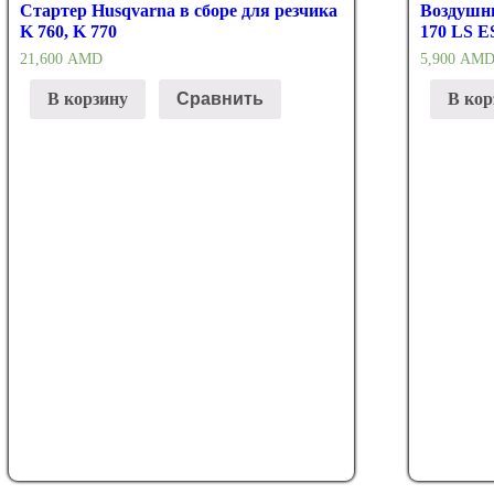
Стартер Husqvarna в сборе для резчика
Воздушны
K 760, K 770
170 LS E
21,600
AMD
5,900
AM
В корзину
Сравнить
В кор