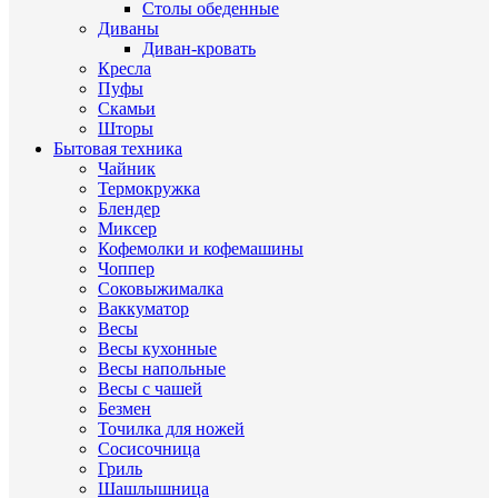
Столы обеденные
Диваны
Диван-кровать
Кресла
Пуфы
Скамьи
Шторы
Бытовая техника
Чайник
Термокружка
Блендер
Миксер
Кофемолки и кофемашины
Чоппер
Соковыжималка
Ваккуматор
Весы
Весы кухонные
Весы напольные
Весы с чашей
Безмен
Точилка для ножей
Сосисочница
Гриль
Шашлышница