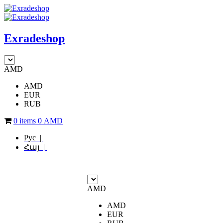
Exradeshop
AMD
AMD
EUR
RUB
0 items
0
AMD
Рус |
Հայ |
AMD
AMD
EUR