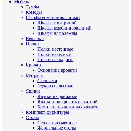
Мебель
Тумбы
Комоды
Шкафы комбинированный
Шкафы с витриной
Шкафы комбинированный
Шкафы для одежды
Вешалки
Полки
Полки настенные
Полки навесные
Полки накладные
Кровати
Основание кровати
Матрасы
Стеллажи
Зеркала навесные
Ящики
Ящики выдвижные
Ящики под кровать выкатной
Комплект выдвижных ящиков
Комплект фурнитуры
Столы
Столы письменные
Журнальные cтолы