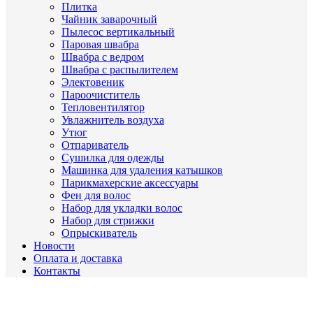
Плитка
Чайник заварочный
Пылесос вертикальный
Паровая швабра
Швабра с ведром
Швабра с распылителем
Электовеник
Пароочиститель
Тепловентилятор
Увлажнитель воздуха
Утюг
Отпариватель
Сушилка для одежды
Машинка для удаления катышков
Парикмахерские аксессуары
Фен для волос
Набор для укладки волос
Набор для стрижки
Опрыскиватель
Новости
Оплата и доставка
Контакты