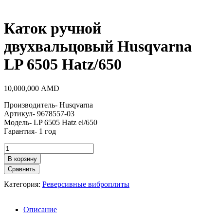
Каток ручной
двухвальцовый Husqvarna
LP 6505 Hatz/650
10,000,000
AMD
Производитель- Husqvarna
Артикул- 9678557-03
Модель- LP 6505 Hatz el/650
Гарантия- 1 год
Количество
товара
В корзину
Каток
Сравнить
ручной
двухвальцовый
Категория:
Реверсивные виброплиты
Husqvarna
LP
6505
Описание
Hatz/650