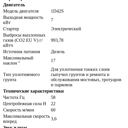
Двигатель
Модель двигателя
1D42S
Выходная мощность
7
кВт
Стартер
Электрический
Выбросы выхлопных
газов (CO2 EU V) г/
993,78
кВтч
Источник питания
Дизель
Максимальный
17
наклон °
Для уплотнения тонких слоев
Тип уплотняемого
сыпучих грунтов и ремонта и
грунта
обслуживания мостовых, тротуаров
и парковок
Технические характеристики
Частота Гц
58
Центробежная сила Н
22
Скорость м/мин
60
Максимальная скорость
3,6
вперед
Звук и шум