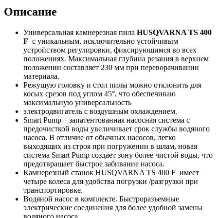
Описание
Универсальная камнерезная пила
HUSQVARNA TS 400
F
с уникальным, исключительно устойчивым
устройством регулировки, фиксирующимся во всех
положениях. Максимальная глубина резания в верхнем
положении составляет 230 мм при переворачивании
материала.
Режущую головку и стол пилы
можно отклонить для
косых срезов под углом 45°, что обеспечиваю
максимальную универсальность
электродвигатель с воздушным охлаждением.
Smart Pump – запатентованная насосная система с
предочисткой воды увеличивает срок службы водяного
насоса. В отличие от обычных насосов, легко
выходящих из строя при погружении в шлам, новая
система Smart Pump создает зону более чистой воды, что
предотвращает быстрое забивание насоса.
Камнерезный станок HUSQVARNA TS 400 F имеет
четыре колеса для удобства погрузки /разгрузки при
транспортировке.
Водяной насос в комплекте. Быстроразъемные
электрические соединения для более удобной замены
водяного насоса.