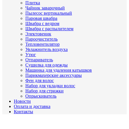
Плитка
Чайник заварочный
Пылесос вертикальный
Паровая швабра
Швабра с ведром
Швабра с распылителем
Электовеник
Пароочиститель
Тепловентилятор
Увлажнитель воздуха
Утюг
Отпариватель
Сушилка для одежды
Машинка для удаления катышков
Парикмахерские аксессуары
Фен для волос
Набор для укладки волос
Набор для стрижки
Опрыскиватель
Новости
Оплата и доставка
Контакты