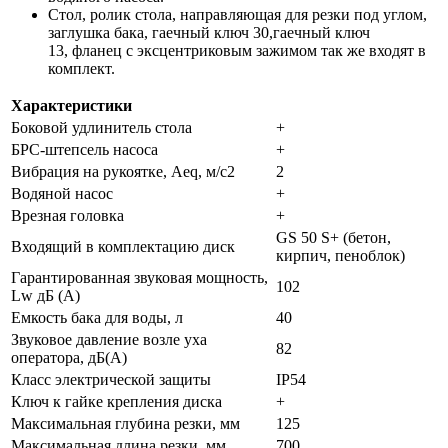
Стол, ролик стола, направляющая для резки под углом,
заглушка бака, гаечный ключ 30,гаечный ключ
13, фланец с эксцентриковым зажимом так же входят в
комплект.
Характеристики
Боковой удлинитель стола
+
БРС-штепсель насоса
+
Вибрация на рукоятке, Aeq, м/с2
2
Водяной насос
+
Врезная головка
+
GS 50 S+ (бетон,
Входящий в комплектацию диск
кирпич, пеноблок)
Гарантированная звуковая мощность,
102
Lw дБ (А)
Емкость бака для воды, л
40
Звуковое давление возле уха
82
оператора, дБ(А)
Класс электрической защиты
IP54
Ключ к гайке крепления диска
+
Максимальная глубина резки, мм
125
Максимальная длина резки, мм
700