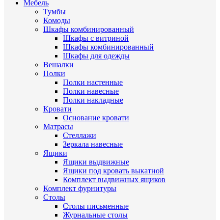
Мебель
Тумбы
Комоды
Шкафы комбинированный
Шкафы с витриной
Шкафы комбинированный
Шкафы для одежды
Вешалки
Полки
Полки настенные
Полки навесные
Полки накладные
Кровати
Основание кровати
Матрасы
Стеллажи
Зеркала навесные
Ящики
Ящики выдвижные
Ящики под кровать выкатной
Комплект выдвижных ящиков
Комплект фурнитуры
Столы
Столы письменные
Журнальные cтолы