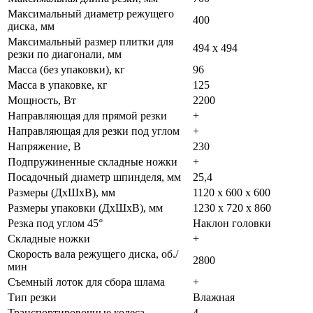
Максимальный диаметр режущего
400
диска, мм
Максимальный размер плитки для
494 х 494
резки по диагонали, мм
Масса (без упаковки), кг
96
Масса в упаковке, кг
125
Мощность, Вт
2200
Направляющая для прямой резки
+
Направляющая для резки под углом
+
Напряжение, В
230
Подпружиненные складные ножки
+
Посадочный диаметр шпинделя, мм
25,4
Размеры (ДхШхВ), мм
1120 х 600 х 600
Размеры упаковки (ДхШхВ), мм
1230 х 720 х 860
Резка под углом 45°
Наклон головки
Складные ножки
+
Скорость вала режущего диска, об./
2800
мин
Съемный лоток для сбора шлама
+
Тип резки
Влажная
Транспортировочные колеса
4