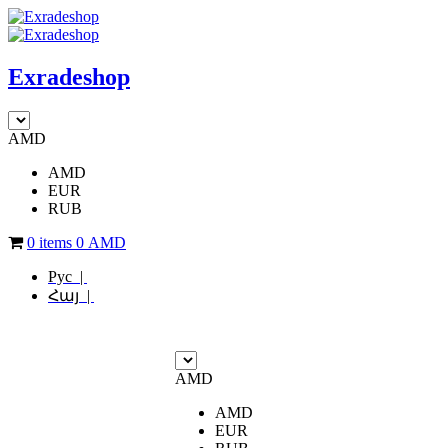
Exradeshop
AMD
AMD
EUR
RUB
0 items
0
AMD
Рус |
Հայ |
AMD
AMD
EUR