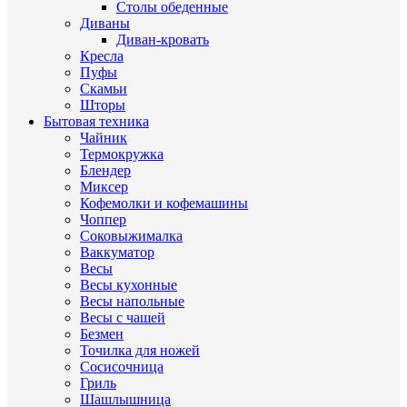
Столы обеденные
Диваны
Диван-кровать
Кресла
Пуфы
Скамьи
Шторы
Бытовая техника
Чайник
Термокружка
Блендер
Миксер
Кофемолки и кофемашины
Чоппер
Соковыжималка
Ваккуматор
Весы
Весы кухонные
Весы напольные
Весы с чашей
Безмен
Точилка для ножей
Сосисочница
Гриль
Шашлышница