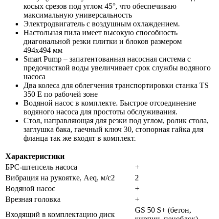
косых срезов под углом 45°, что обеспечиваю
максимальную универсальность
Электродвигатель с воздушным охлаждением.
Настольная пила имеет высокую способность
диагональной резки плитки и блоков размером
494х494 мм
Smart Pump – запатентованная насосная система с
предочисткой воды увеличивает срок службы водяного
насоса
Два колеса для облегчения транспортировки станка TS
350 E
по рабочей зоне
Водяной насос в комплекте. Быстрое отсоединение
водяного насоса для простоты обслуживания.
Стол, направляющая для резки под углом, ролик стола,
заглушка бака, гаечный ключ 30, стопорная гайка для
фланца так же входят в комплект.
Характеристики
БРС-штепсель насоса
+
Вибрация на рукоятке, Aeq, м/с2
2
Водяной насос
+
Врезная головка
+
GS 50 S+ (бетон,
Входящий в комплектацию диск
кирпич, пеноблок)