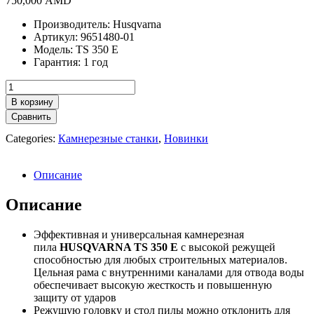
750,000
AMD
Производитель: Husqvarna
Артикул: 9651480-01
Модель: TS 350 E
Гарантия: 1 год
Количество
товара
В корзину
Камнерезный
Сравнить
станок
Husqvarna
Categories:
Камнерезные станки
,
Новинки
TS
350
E
Описание
Описание
Эффективная и универсальная
камнерезная
пила
HUSQVARNA TS 350 E
с высокой режущей
способностью для любых строительных материалов.
Цельная рама с внутренними каналами для отвода воды
обеспечивает высокую жесткость и повышенную
защиту от ударов
Режущую головку и стол пилы
можно отклонить для