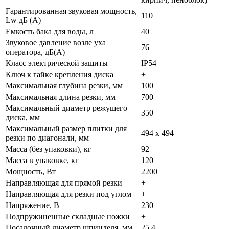
Гарантированная звуковая мощность,
110
Lw дБ (А)
Емкость бака для воды, л
40
Звуковое давление возле уха
76
оператора, дБ(А)
Класс электрической защиты
IP54
Ключ к гайке крепления диска
+
Максимальная глубина резки, мм
100
Максимальная длина резки, мм
700
Максимальный диаметр режущего
350
диска, мм
Максимальный размер плитки для
494 х 494
резки по диагонали, мм
Масса (без упаковки), кг
92
Масса в упаковке, кг
120
Мощность, Вт
2200
Направляющая для прямой резки
+
Направляющая для резки под углом
+
Напряжение, В
230
Подпружиненные складные ножки
+
Посадочный диаметр шпинделя, мм
25,4