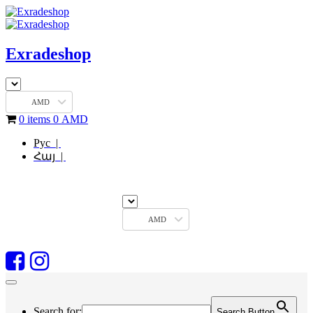
Exradeshop
AMD
0 items
0
AMD
Рус |
Հայ |
AMD
Search for:
Search Button