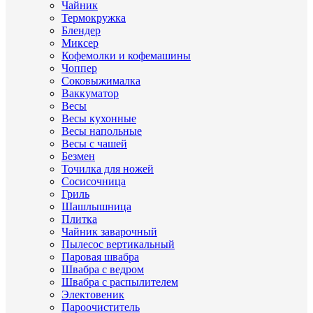
Чайник
Термокружка
Блендер
Миксер
Кофемолки и кофемашины
Чоппер
Соковыжималка
Ваккуматор
Весы
Весы кухонные
Весы напольные
Весы с чашей
Безмен
Точилка для ножей
Сосисочница
Гриль
Шашлышница
Плитка
Чайник заварочный
Пылесос вертикальный
Паровая швабра
Швабра с ведром
Швабра с распылителем
Электовеник
Пароочиститель