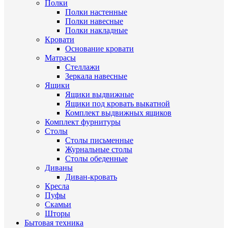
Полки
Полки настенные
Полки навесные
Полки накладные
Кровати
Основание кровати
Матрасы
Стеллажи
Зеркала навесные
Ящики
Ящики выдвижные
Ящики под кровать выкатной
Комплект выдвижных ящиков
Комплект фурнитуры
Столы
Столы письменные
Журнальные cтолы
Столы обеденные
Диваны
Диван-кровать
Кресла
Пуфы
Скамьи
Шторы
Бытовая техника