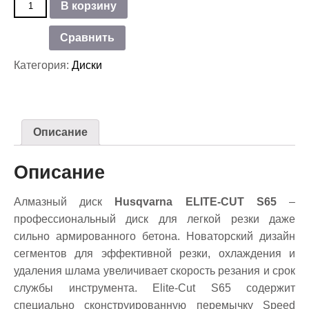
В корзину
товара
Диск
Сравнить
алмазный
Husqvarna
Категория:
Диски
ELITE-
CUT
S65
(S1465)
400-
Описание
20/25,4
Описание
Алмазный диск
Husqvarna ELITE-CUT S65
–
профессиональный диск для легкой резки даже
сильно армированного бетона. Новаторский дизайн
сегментов для эффективной резки, охлаждения и
удаления шлама увеличивает скорость резания и срок
службы инструмента. Elite-Cut S65 содержит
специально сконструированную перемычку Speed