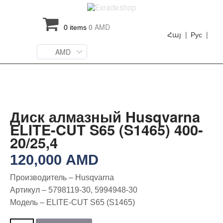
0
AMD
0 items
Հայ |
Рус |
AMD
Диск алмазный Husqvarna
ELITE-CUT S65 (S1465) 400-
20/25,4
120,000
AMD
Производитель – Husqvarna
Артикул – 5798119-30, 5994948-30
Модель – ELITE-CUT S65 (S1465)
Количество