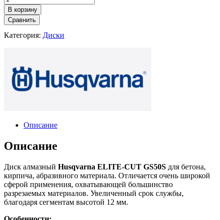
товара
В корзину
Диск
Сравнить
алмазный
Husqvarna
Категория:
Диски
ELITE-
CUT
GS50S
350-
25,4
Описание
Описание
Диск алмазный
Husqvarna ELITE-CUT GS50S
для бетона,
кирпича, абразивного материала. Отличается очень широкой
сферой применения, охватывающей большинство
разрезаемых материалов. Увеличенный срок службы,
благодаря сегментам высотой 12 мм.
Особенности: