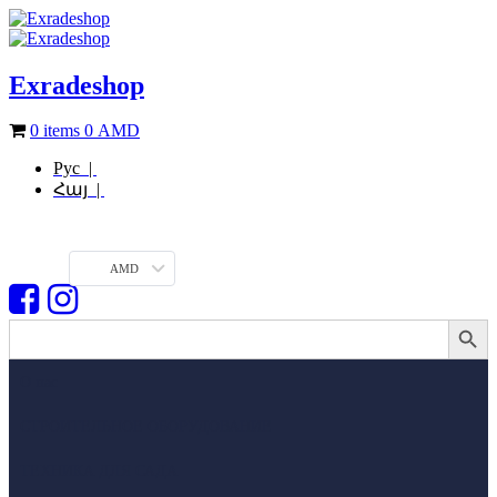
Exradeshop
0 items
0
AMD
Рус |
Հայ |
AMD
Search Button
Search
for:
О нас
СТРОИТЕЛЬНОЕ ОБОРУДОВАНИЕ
ТЕХНИКА ДЛЯ САДА