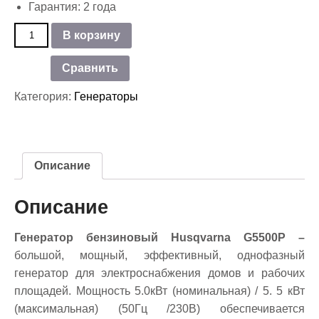
Гарантия: 2 года
Количество
В корзину
товара
Генератор
Сравнить
бензиновый
Husqvarna
Категория:
Генераторы
G5500P
Описание
Описание
Генератор бензиновый Husqvarna G5500P –
большой, мощный, эффективный, однофазный
генератор для электроснабжения домов и рабочих
площадей. Мощность 5.0кВт (номинальная) / 5. 5 кВт
(максимальная) (50Гц /230В) обеспечивается