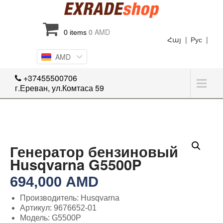
0
AMD
0 items
Հայ |
Рус |
AMD
+37455500706
г.Ереван, ул.Комтаса 59
Генератор бензиновый
Husqvarna G5500P
694,000
AMD
Производитель: Husqvarna
Артикул: 9676652-01
Модель: G5500P