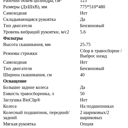
Рабочий объем цилиндра, см³
123
Размеры (ДхШхВ), мм
775*510*480
Самоходная
Нет
Складывающаяся рукоятка
Да
Тип двигателя
Бензиновый
Уровень вибраций рукоятки, м/с2
5.6
Фильтры
Высота скашивания, мм
25-75
Сбор в травосборни /
Режимы стрижки
Выброс назад
Самоходная
Нет
Тип двигателя
Бензиновый
Ширина скашивания, см
40
Оснащение
Большие задние колеса
Да
Емкость травосборника, л
50
Заглушка BioClip®
Нет
Колеса
На подшипниках
Колесный подшипник, передний/
2 шариковых/2
задний
шариковых
Мягкая рукоятка
Опция