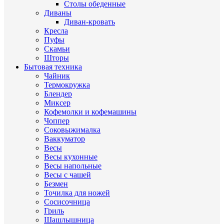
Столы обеденные
Диваны
Диван-кровать
Кресла
Пуфы
Скамьи
Шторы
Бытовая техника
Чайник
Термокружка
Блендер
Миксер
Кофемолки и кофемашины
Чоппер
Соковыжималка
Ваккуматор
Весы
Весы кухонные
Весы напольные
Весы с чашей
Безмен
Точилка для ножей
Сосисочница
Гриль
Шашлышница