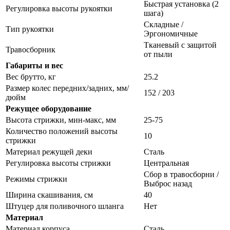
Быстрая установка (2
Регулировка высоты рукоятки
шага)
Складные /
Тип рукоятки
Эргономичные
Тканевый с защитой
Травосборник
от пыли
Габариты и вес
Вес брутто, кг
25.2
Размер колес передних/задних, мм/
152 / 203
дюйм
Режущее оборудование
Высота стрижки, мин-макс, мм
25-75
Количество положений высоты
10
стрижки
Материал режущей деки
Сталь
Регулировка высоты стрижки
Центральная
Сбор в травосборни /
Режимы стрижки
Выброс назад
Ширина скашивания, см
40
Штуцер для поливочного шланга
Нет
Материал
Материал корпуса
Сталь