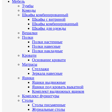
Мебель
Тумбы
Комоды
Шкафы комбинированный
Шкафы с витриной
Шкафы комбинированный
Шкафы для одежды
Вешалки
Полки
Полки настенные
Полки навесные
Полки накладные
Кровати
Основание кровати
Матрасы
Стеллажи
Зеркала навесные
Ящики
Ящики выдвижные
Ящики под кровать выкатной
Комплект выдвижных ящиков
Комплект фурнитуры
Столы
Столы письменные
Журнальные cтолы