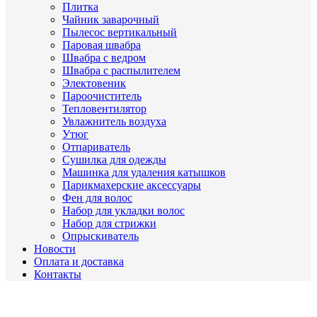
Плитка
Чайник заварочный
Пылесос вертикальный
Паровая швабра
Швабра с ведром
Швабра с распылителем
Электовеник
Пароочиститель
Тепловентилятор
Увлажнитель воздуха
Утюг
Отпариватель
Сушилка для одежды
Машинка для удаления катышков
Парикмахерские аксессуары
Фен для волос
Набор для укладки волос
Набор для стрижки
Опрыскиватель
Новости
Оплата и доставка
Контакты