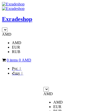
Exradeshop
AMD
AMD
EUR
RUB
0 items
0
AMD
Рус |
Հայ |
AMD
AMD
EUR