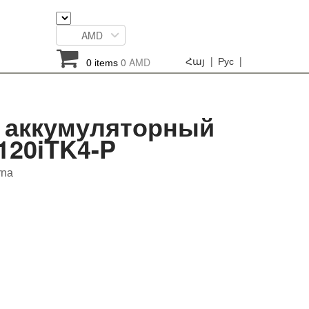
AMD
Հայ |
Рус |
0
AMD
0 items
 аккумуляторный
120iTK4-P
rna