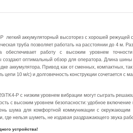
-P легкий аккумуляторный высоторез с хорошей режущей 
еская труба позволяет работать на расстоянии до 4 м. Ра
нга обеспечивает работу с высоким уровнем точност
 создают оптимальный обзор для оператора. Длина шины 25
дке аккумулятора. Привод как от сменных, компактных, та
 цепи 10 м/с) и долговечность конструкции сочетается с м
20iTK4-P с низким уровнем вибрации могут сыграть реша
ость с высоким уровнем безопасности: удобное включение
овень шума для комфортной коммуникации с окружающим 
и, где нельзя шуметь, не издавая раздражающего звука раб
дного устройства!