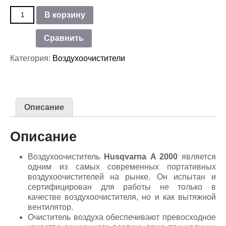
Количество
В корзину
товара
Воздухоочиститель
Сравнить
Husqvarna
A
Категория:
Воздухоочистители
2000
Описание
Описание
Воздухоочиститель
Husqvarna
A 2000
является
одним из самых современных портативных
воздухоочистителей на рынке. Он испытан и
сертифицирован для работы не только в
качестве воздухоочистителя, но и как вытяжной
вентилятор.
Очиститель воздуха обеспечивают превосходное