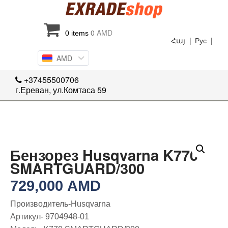
0
AMD
0 items
Հայ |
Рус |
AMD
+37455500706
г.Ереван, ул.Комтаса 59
Бензорез Husqvarna K770
SMARTGUARD/300
729,000
AMD
Производитель-Husqvarna
Артикул- 9704948-01