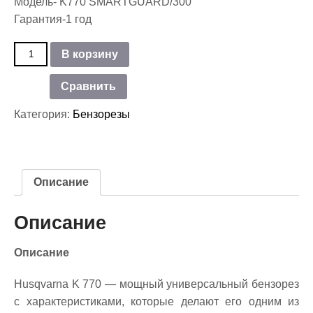
Модель- K770 SMARTGUARD/300
Гарантия-1 год
Количество
В корзину
товара
Бензорез
Сравнить
Husqvarna
K770
Категория:
Бензорезы
SMARTGUARD/300
Описание
Описание
Описание
Husqvarna K 770 — мощный универсальный бензорез
с характеристиками, которые делают его одним из