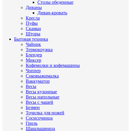
Столы обеденные
Диваны
Диван-кровать
Кресла
Пуфы
Скамьи
Шторы
Бытовая техника
Чайник
Термокружка
Блендер
Миксер
Кофемолки и кофемашины
Чоппер
Соковыжималка
Ваккуматор
Весы
Весы кухонные
Весы напольные
Весы с чашей
Безмен
Точилка для ножей
Сосисочница
Гриль
Шашлышница