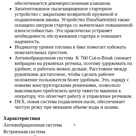
обеспечивается декомпрессионным клапаном.
Запатентованное пылезащищенное стартерное
устройство с закрытыми возвратной пружиной и
подшипником шкива. Устройство DuraStarter(tm) также
оснащено шнуром стартера со значительно повышенной
износостойкостью. Это практически устраняет
необходимость обслуживания стартера и повышает
надежность.
Индикатор уровня топлива в баке помогает избежать
нежелательных простоев.
Антивибрационная система K 760 Cut-n-Break
снижает
вибрацию на рукоятках резчика, поэтому удерживать их
удобнее, и работать можно дольше. Расстояние между
рукоятками достаточное, чтобы сделать рабочее
положение пользователя более удобным. Это, наряду с
новыми конструкторскими решениями, позволило
максимально приблизить центр тяжести машины к
оператору, что облегчает работу и управление резчиком.
DEX, новая система подавления пыли, обеспечивает
чистую резку при меньшем объеме воды и шлама.
Характеристики
Антивибрационная система
+
Встроенная система