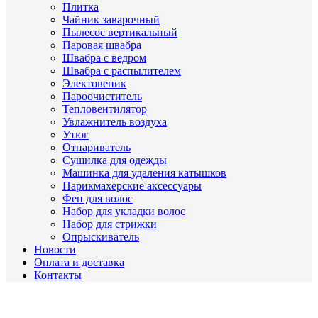
Плитка
Чайник заварочный
Пылесос вертикальный
Паровая швабра
Швабра с ведром
Швабра с распылителем
Электовеник
Пароочиститель
Тепловентилятор
Увлажнитель воздуха
Утюг
Отпариватель
Сушилка для одежды
Машинка для удаления катышков
Парикмахерские аксессуары
Фен для волос
Набор для укладки волос
Набор для стрижки
Опрыскиватель
Новости
Оплата и доставка
Контакты