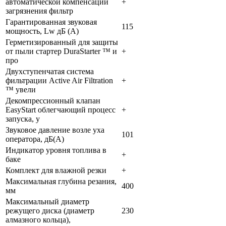
автоматической компенсации
+
загрязнения фильтр
Гарантированная звуковая
115
мощность, Lw дБ (А)
Герметизированный для защиты
от пыли стартер DuraStarter ™ и
+
про
Двухступенчатая система
фильтрации Active Air Filtration
+
™ увели
Декомпрессионный клапан
EasyStart облегчающий процесс
+
запуска, у
Звуковое давление возле уха
101
оператора, дБ(А)
Индикатор уровня топлива в
+
баке
Комплект для влажной резки
+
Максимальная глубина резания,
400
мм
Максимальный диаметр
режущего диска (диаметр
230
алмазного кольца),