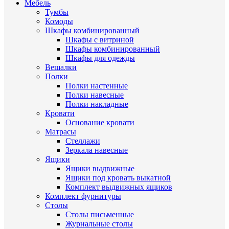
Мебель
Тумбы
Комоды
Шкафы комбинированный
Шкафы с витриной
Шкафы комбинированный
Шкафы для одежды
Вешалки
Полки
Полки настенные
Полки навесные
Полки накладные
Кровати
Основание кровати
Матрасы
Стеллажи
Зеркала навесные
Ящики
Ящики выдвижные
Ящики под кровать выкатной
Комплект выдвижных ящиков
Комплект фурнитуры
Столы
Столы письменные
Журнальные cтолы