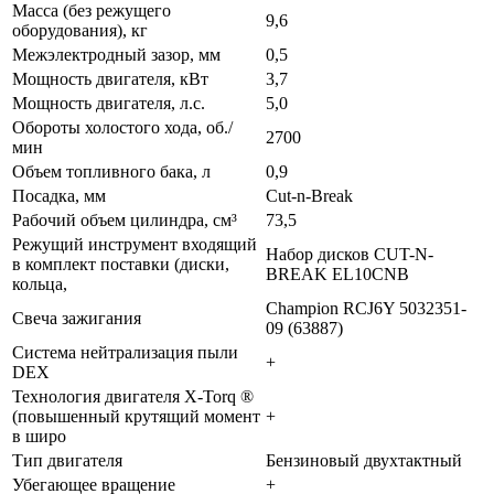
Масса (без режущего
9,6
оборудования), кг
Межэлектродный зазор, мм
0,5
Мощность двигателя, кВт
3,7
Мощность двигателя, л.с.
5,0
Обороты холостого хода, об./
2700
мин
Объем топливного бака, л
0,9
Посадка, мм
Cut-n-Break
Рабочий объем цилиндра, см³
73,5
Режущий инструмент входящий
Набор дисков CUT-N-
в комплект поставки (диски,
BREAK EL10CNB
кольца,
Champion RCJ6Y 5032351-
Свеча зажигания
09 (63887)
Система нейтрализация пыли
+
DEX
Технология двигателя X-Torq ®
(повышенный крутящий момент
+
в широ
Тип двигателя
Бензиновый двухтактный
Убегающее вращение
+