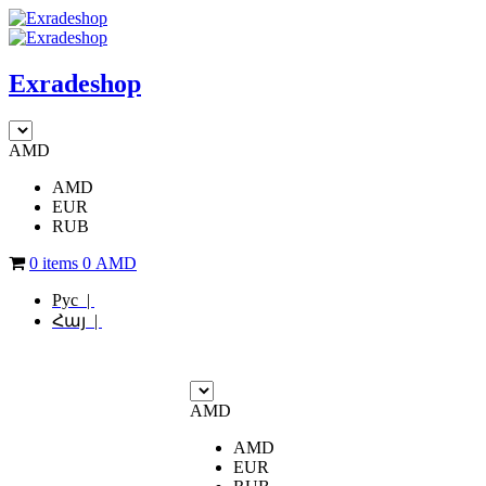
Exradeshop
AMD
AMD
EUR
RUB
0 items
0
AMD
Рус |
Հայ |
AMD
AMD
EUR