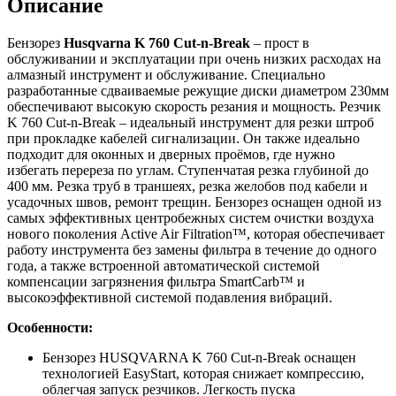
Описание
Бензорез
Husqvarna K 760 Cut-n-Break
– прост в
обслуживании и эксплуатации при очень низких расходах на
алмазный инструмент и обслуживание. Специально
разработанные сдваиваемые режущие диски диаметром 230мм
обеспечивают высокую скорость резания и мощность. Резчик
K 760 Cut-n-Break – идеальный инструмент для резки штроб
при прокладке кабелей сигнализации. Он также идеально
подходит для оконных и дверных проёмов, где нужно
избегать перереза по углам. Ступенчатая резка глубиной до
400 мм. Резка труб в траншеях, резка желобов под кабели и
усадочных швов, ремонт трещин. Бензорез оснащен одной из
самых эффективных центробежных систем очистки воздуха
нового поколения Active Air Filtration™, которая обеспечивает
работу инструмента без замены фильтра в течение до одного
года, а также встроенной автоматической системой
компенсации загрязнения фильтра SmartCarb™ и
высокоэффективной системой подавления вибраций.
Особенности:
Бензорез HUSQVARNA K 760 Cut-n-Break
оснащен
технологией EasyStart, которая снижает компрессию,
облегчая запуск резчиков. Легкость пуска