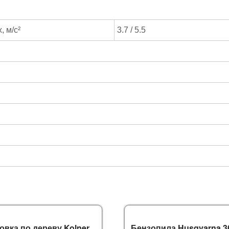
 м/с²
3.7 / 5.5
овка по дереву Kolner
Бензопила Husqvarna 3