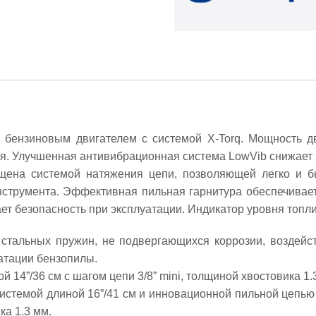
бензиновым двигателем с системой X-Torq. Мощность дви
я. Улучшенная антивибрационная система LowVib снижает н
ащена системой натяжения цепи, позволяющей легко и б
инструмента. Эффективная пильная гарнитура обеспечивае
т безопасность при эксплуатации. Индикатор уровня топлив
стальных пружин, не подвергающихся коррозии, воздейст
атации бензопилы.
 14”/36 см с шагом цепи 3/8” mini, толщиной хвостовика 1.
 системой длиной 16”/41 см и инновационной пильной цепь
ка 1.3 мм.