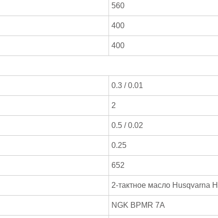
560
400
400
0.3 / 0.01
2
0.5 / 0.02
0.25
652
2-тактное масло Husqvarna H
NGK BPMR 7A