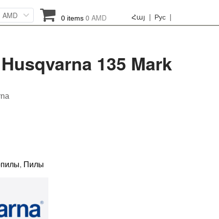
AMD
Հայ |
Рус |
0
AMD
0 items
Husqvarna 135 Mark
rna
опилы
,
Пилы