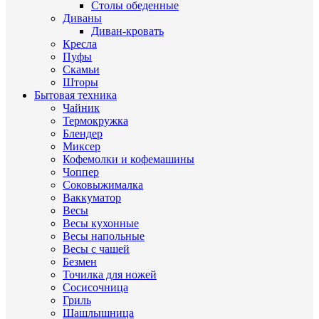
Столы обеденные
Диваны
Диван-кровать
Кресла
Пуфы
Скамьи
Шторы
Бытовая техника
Чайник
Термокружка
Блендер
Миксер
Кофемолки и кофемашины
Чоппер
Соковыжималка
Ваккуматор
Весы
Весы кухонные
Весы напольные
Весы с чашей
Безмен
Точилка для ножей
Сосисочница
Гриль
Шашлышница