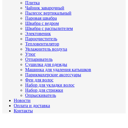
Плитка
Чайник заварочный
Пылесос вертикальный
Паровая швабра
Швабра с ведром
Швабра с распылителем
Электовеник
Пароочиститель
Тепловентилятор
Увлажнитель воздуха
Утюг
Отпариватель
Сушилка для одежды
Машинка для удаления катышков
Парикмахерские аксессуары
Фен для волос
Набор для укладки волос
Набор для стрижки
Опрыскиватель
Новости
Оплата и доставка
Контакты