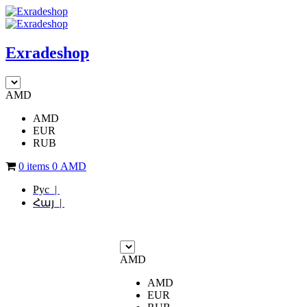
Exradeshop
AMD
AMD
EUR
RUB
0 items
0
AMD
Рус |
Հայ |
AMD
AMD
EUR