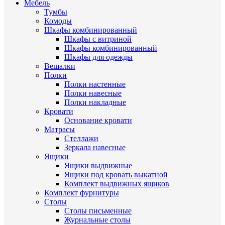
Мебель
Тумбы
Комоды
Шкафы комбинированный
Шкафы с витриной
Шкафы комбинированный
Шкафы для одежды
Вешалки
Полки
Полки настенные
Полки навесные
Полки накладные
Кровати
Основание кровати
Матрасы
Стеллажи
Зеркала навесные
Ящики
Ящики выдвижные
Ящики под кровать выкатной
Комплект выдвижных ящиков
Комплект фурнитуры
Столы
Столы письменные
Журнальные cтолы