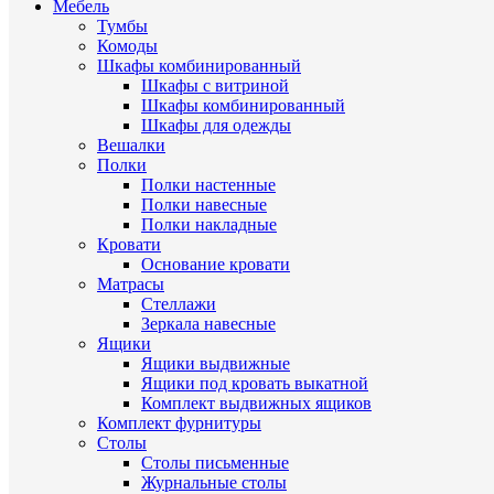
Мебель
Тумбы
Комоды
Шкафы комбинированный
Шкафы с витриной
Шкафы комбинированный
Шкафы для одежды
Вешалки
Полки
Полки настенные
Полки навесные
Полки накладные
Кровати
Основание кровати
Матрасы
Стеллажи
Зеркала навесные
Ящики
Ящики выдвижные
Ящики под кровать выкатной
Комплект выдвижных ящиков
Комплект фурнитуры
Столы
Столы письменные
Журнальные cтолы