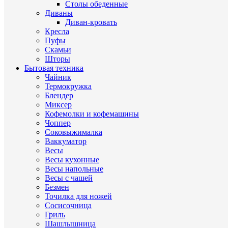
Столы обеденные
Диваны
Диван-кровать
Кресла
Пуфы
Скамьи
Шторы
Бытовая техника
Чайник
Термокружка
Блендер
Миксер
Кофемолки и кофемашины
Чоппер
Соковыжималка
Ваккуматор
Весы
Весы кухонные
Весы напольные
Весы с чашей
Безмен
Точилка для ножей
Сосисочница
Гриль
Шашлышница