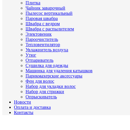
Плитка
Чайник заварочный
Пылесос вертикальный
Паровая швабра
Швабра с ведром
Швабра с распылителем
Электовеник
Пароочиститель
Тепловентилятор
Увлажнитель воздуха
Утюг
Отпариватель
Сушилка для одежды
Машинка для удаления катышков
Парикмахерские аксессуары
Фен для волос
Набор для укладки волос
Набор для стрижки
Опрыскиватель
Новости
Оплата и доставка
Контакты