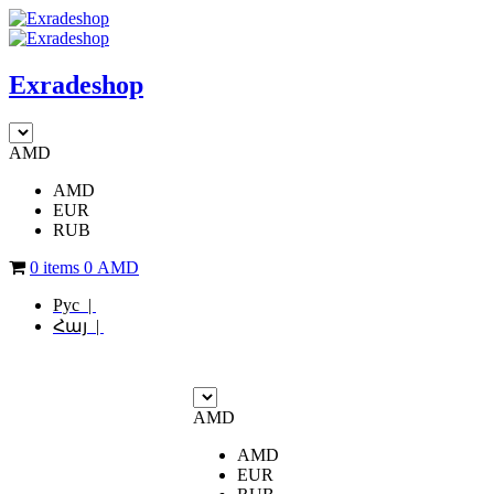
Exradeshop
AMD
AMD
EUR
RUB
0 items
0
AMD
Рус |
Հայ |
AMD
AMD
EUR