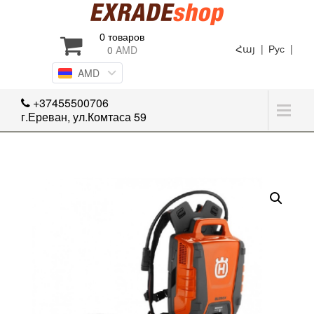
0 товаров
Հայ |
Рус |
0
AMD
AMD
+37455500706
г.Ереван, ул.Комтаса 59