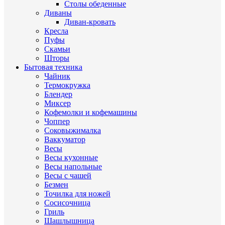
Столы обеденные
Диваны
Диван-кровать
Кресла
Пуфы
Скамьи
Шторы
Бытовая техника
Чайник
Термокружка
Блендер
Миксер
Кофемолки и кофемашины
Чоппер
Соковыжималка
Ваккуматор
Весы
Весы кухонные
Весы напольные
Весы с чашей
Безмен
Точилка для ножей
Сосисочница
Гриль
Шашлышница