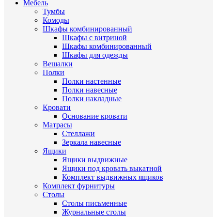
Мебель
Тумбы
Комоды
Шкафы комбинированный
Шкафы с витриной
Шкафы комбинированный
Шкафы для одежды
Вешалки
Полки
Полки настенные
Полки навесные
Полки накладные
Кровати
Основание кровати
Матрасы
Стеллажи
Зеркала навесные
Ящики
Ящики выдвижные
Ящики под кровать выкатной
Комплект выдвижных ящиков
Комплект фурнитуры
Столы
Столы письменные
Журнальные cтолы