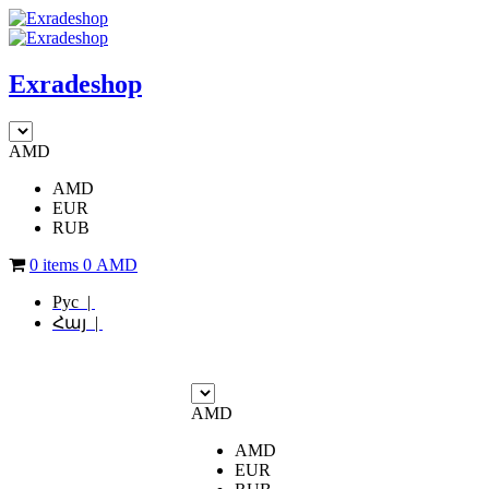
Exradeshop
AMD
AMD
EUR
RUB
0 items
0
AMD
Рус |
Հայ |
AMD
AMD
EUR