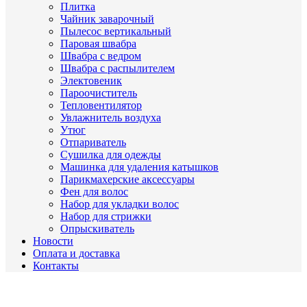
Плитка
Чайник заварочный
Пылесос вертикальный
Паровая швабра
Швабра с ведром
Швабра с распылителем
Электовеник
Пароочиститель
Тепловентилятор
Увлажнитель воздуха
Утюг
Отпариватель
Сушилка для одежды
Машинка для удаления катышков
Парикмахерские аксессуары
Фен для волос
Набор для укладки волос
Набор для стрижки
Опрыскиватель
Новости
Оплата и доставка
Контакты