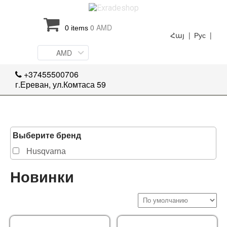
0
AMD
0 items
Հայ |
Рус |
AMD
+37455500706
г.Ереван, ул.Комтаса 59
Выберите бренд
Husqvarna
Новинки