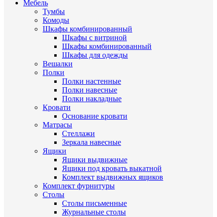
Мебель
Тумбы
Комоды
Шкафы комбинированный
Шкафы с витриной
Шкафы комбинированный
Шкафы для одежды
Вешалки
Полки
Полки настенные
Полки навесные
Полки накладные
Кровати
Основание кровати
Матрасы
Стеллажи
Зеркала навесные
Ящики
Ящики выдвижные
Ящики под кровать выкатной
Комплект выдвижных ящиков
Комплект фурнитуры
Столы
Столы письменные
Журнальные cтолы