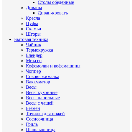
Столы обеденные
Диваны
Диван-кровать
Кресла
Пуфы
Скамьи
Шторы
Бытовая техника
Чайник
Термокружка
Блендер
Миксер
Кофемолки и кофемашины
Чоппер
Соковыжималка
Ваккуматор
Весы
Весы кухонные
Весы напольные
Весы с чашей
Безмен
Точилка для ножей
Сосисочница
Гриль
Шашлышница