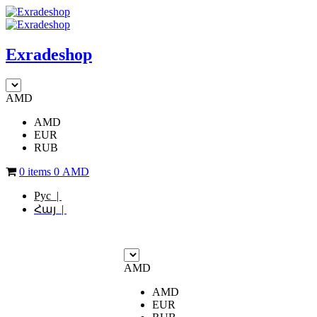
Exradeshop
AMD
AMD
EUR
RUB
0 items
0
AMD
Рус |
Հայ |
AMD
AMD
EUR