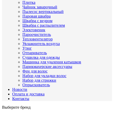
Плитка
Чайник заварочный
Пылесос вертикальный
Паровая швабра
Швабра с ведром
Швабра с распылителем
Электовеник
Пароочиститель
Тепловентилятор
Увлажнитель воздуха
Утюг
Отпариватель
Сушилка для одежды
Машинка для удаления катышков
Парикмахерские аксессуары
Фен для волос
Набор для укладки волос
Набор для стрижки
Опрыскиватель
Новости
Оплата и доставка
Контакты
Выберите бренд