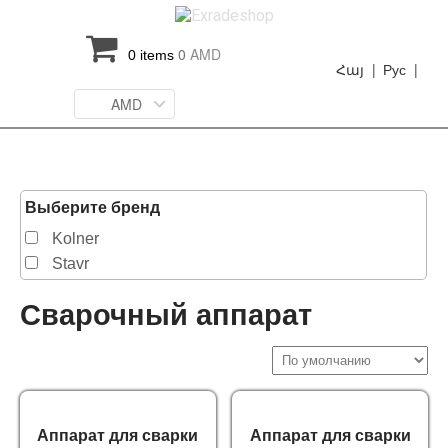
0
AMD
0 items
Հայ |
Рус |
AMD
Выберите бренд
Kolner
Stavr
Сварочный аппарат
Аппарат для сварки
Аппарат для сварки