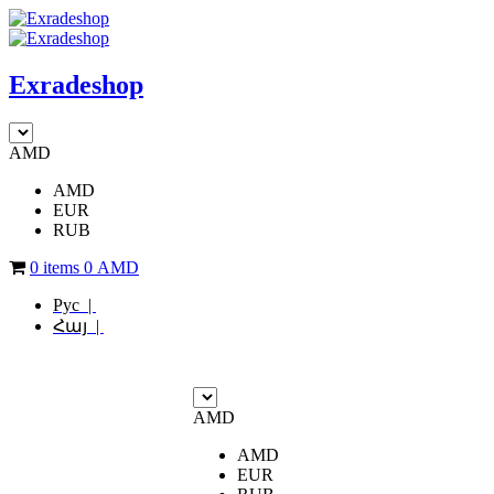
Exradeshop
AMD
AMD
EUR
RUB
0 items
0
AMD
Рус |
Հայ |
AMD
AMD
EUR