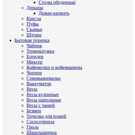
Столы обеденные
Диваны
Диван-кровать
Кресла
Пуфы
Скамьи
Шторы
Бытовая техника
Чайник
Термокружка
Блендер
Миксер
Кофемолки и кофемашины
Чоппер
Соковыжималка
Ваккуматор
Весы
Весы кухонные
Весы напольные
Весы с чашей
Безмен
Точилка для ножей
Сосисочница
Гриль
Шашлышница