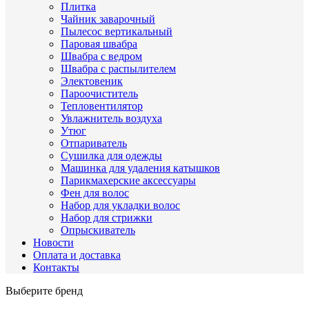
Плитка
Чайник заварочный
Пылесос вертикальный
Паровая швабра
Швабра с ведром
Швабра с распылителем
Электовеник
Пароочиститель
Тепловентилятор
Увлажнитель воздуха
Утюг
Отпариватель
Сушилка для одежды
Машинка для удаления катышков
Парикмахерские аксессуары
Фен для волос
Набор для укладки волос
Набор для стрижки
Опрыскиватель
Новости
Оплата и доставка
Контакты
Выберите бренд