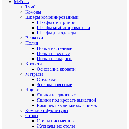
Мебель
Тумбы
Комоды
Шкафы комбинированный
Шкафы с витриной
Шкафы комбинированный
Шкафы для одежды
Вешалки
Полки
Полки настенные
Полки навесные
Полки накладные
Кровати
Основание кровати
Матрасы
Стеллажи
Зеркала навесные
Ящики
Ящики выдвижные
Ящики под кровать выкатной
Комплект выдвижных ящиков
Комплект фурнитуры
Столы
Столы письменные
Журнальные cтолы