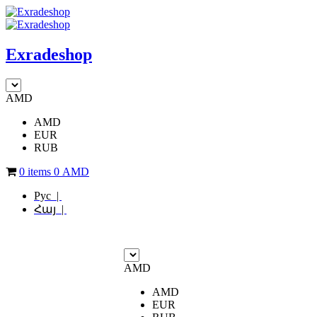
Exradeshop
AMD
AMD
EUR
RUB
0 items
0
AMD
Рус |
Հայ |
AMD
AMD
EUR