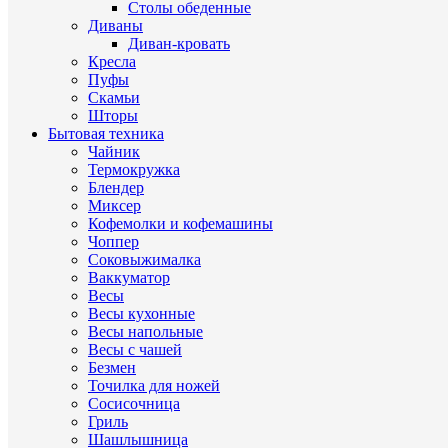
Столы обеденные
Диваны
Диван-кровать
Кресла
Пуфы
Скамьи
Шторы
Бытовая техника
Чайник
Термокружка
Блендер
Миксер
Кофемолки и кофемашины
Чоппер
Соковыжималка
Ваккуматор
Весы
Весы кухонные
Весы напольные
Весы с чашей
Безмен
Точилка для ножей
Сосисочница
Гриль
Шашлышница