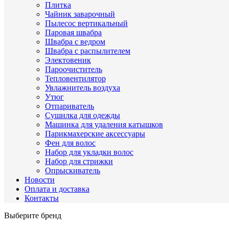
Плитка
Чайник заварочный
Пылесос вертикальный
Паровая швабра
Швабра с ведром
Швабра с распылителем
Электовеник
Пароочиститель
Тепловентилятор
Увлажнитель воздуха
Утюг
Отпариватель
Сушилка для одежды
Машинка для удаления катышков
Парикмахерские аксессуары
Фен для волос
Набор для укладки волос
Набор для стрижки
Опрыскиватель
Новости
Оплата и доставка
Контакты
Выберите бренд