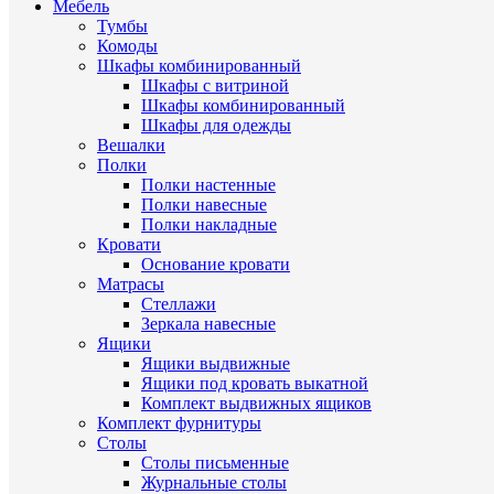
Мебель
Тумбы
Комоды
Шкафы комбинированный
Шкафы с витриной
Шкафы комбинированный
Шкафы для одежды
Вешалки
Полки
Полки настенные
Полки навесные
Полки накладные
Кровати
Основание кровати
Матрасы
Стеллажи
Зеркала навесные
Ящики
Ящики выдвижные
Ящики под кровать выкатной
Комплект выдвижных ящиков
Комплект фурнитуры
Столы
Столы письменные
Журнальные cтолы