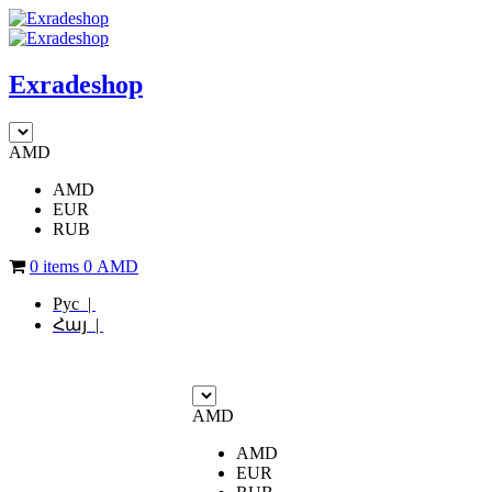
Exradeshop
AMD
AMD
EUR
RUB
0 items
0
AMD
Рус |
Հայ |
AMD
AMD
EUR