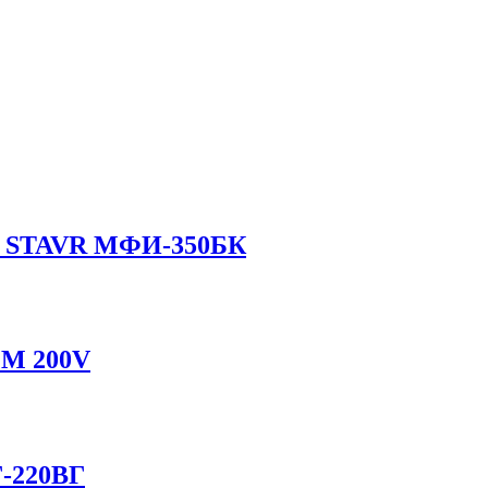
й STAVR МФИ-350БК
GM 200V
-220ВГ