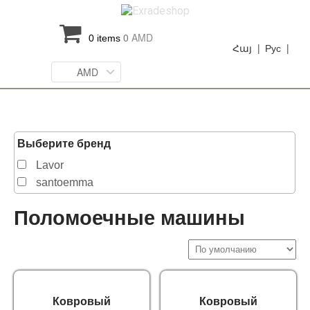
0
AMD
0 items
Հայ |
Рус |
AMD
Выберите бренд
Lavor
santoemma
Поломоечные машины
Ковровый
Ковровый