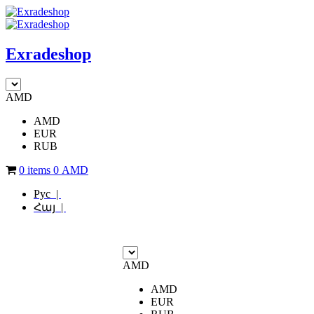
Exradeshop
AMD
AMD
EUR
RUB
0 items
0
AMD
Рус |
Հայ |
AMD
AMD
EUR