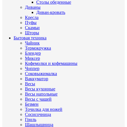
Столы обеденные
Диваны
Диван-кровать
Кресла
Пуфы
Скамьи
Шторы
Бытовая техника
Чайник
Термокружка
Блендер
Миксер
Кофемолки и кофемашины
Чоппер
Соковыжималка
Ваккуматор
Весы
Весы кухонные
Весы напольные
Весы с чашей
Безмен
Точилка для ножей
Сосисочница
Гриль
Шашлышница