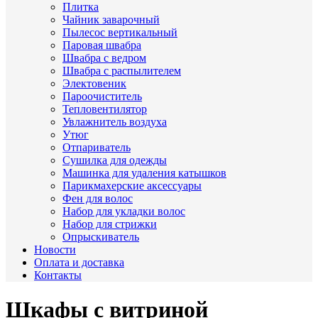
Плитка
Чайник заварочный
Пылесос вертикальный
Паровая швабра
Швабра с ведром
Швабра с распылителем
Электовеник
Пароочиститель
Тепловентилятор
Увлажнитель воздуха
Утюг
Отпариватель
Сушилка для одежды
Машинка для удаления катышков
Парикмахерские аксессуары
Фен для волос
Набор для укладки волос
Набор для стрижки
Опрыскиватель
Новости
Оплата и доставка
Контакты
Шкафы с витриной