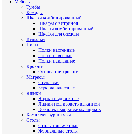
Мебель
Тумбы
Комоды
Шкафы комбинированный
Шкафы с витриной
Шкафы комбинированный
Шкафы для одежды
Вешалки
Полки
Полки настенные
Полки навесные
Полки накладные
Кровати
Основание кровати
Матрасы
Стеллажи
Зеркала навесные
Ящики
Ящики выдвижные
Ящики под кровать выкатной
Комплект выдвижных ящиков
Комплект фурнитуры
Столы
Столы письменные
Журнальные cтолы