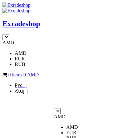
Exradeshop
AMD
AMD
EUR
RUB
0 items
0
AMD
Рус |
Հայ |
AMD
AMD
EUR