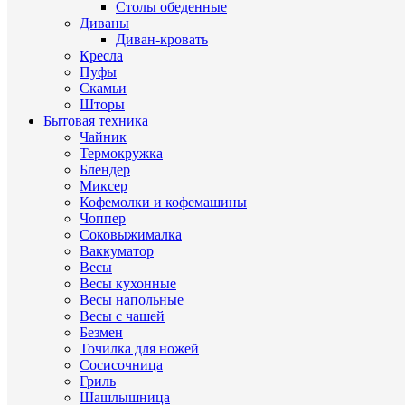
Столы обеденные
Диваны
Диван-кровать
Кресла
Пуфы
Скамьи
Шторы
Бытовая техника
Чайник
Термокружка
Блендер
Миксер
Кофемолки и кофемашины
Чоппер
Соковыжималка
Ваккуматор
Весы
Весы кухонные
Весы напольные
Весы с чашей
Безмен
Точилка для ножей
Сосисочница
Гриль
Шашлышница