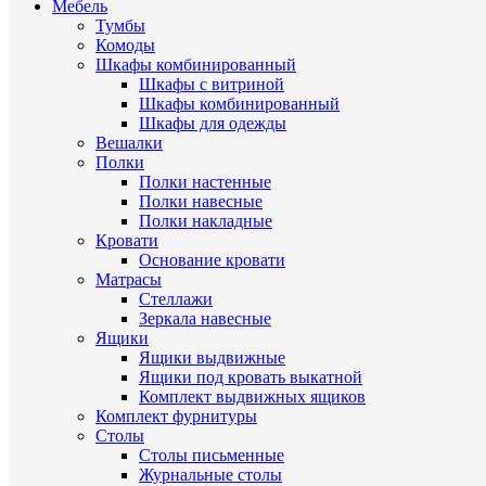
Мебель
Тумбы
Комоды
Шкафы комбинированный
Шкафы с витриной
Шкафы комбинированный
Шкафы для одежды
Вешалки
Полки
Полки настенные
Полки навесные
Полки накладные
Кровати
Основание кровати
Матрасы
Стеллажи
Зеркала навесные
Ящики
Ящики выдвижные
Ящики под кровать выкатной
Комплект выдвижных ящиков
Комплект фурнитуры
Столы
Столы письменные
Журнальные cтолы