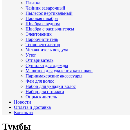
Плитка
Чайник заварочный
Пылесос вертикальный
Паровая швабра
Швабра с ведром
Швабра с распылителем
Электовеник
Пароочиститель
Тепловентилятор
Увлажнитель воздуха
Утюг
Отпариватель
Сушилка для одежды
Машинка для удаления катышков
Парикмахерские аксессуары
Фен для волос
Набор для укладки волос
Набор для стрижки
Опрыскиватель
Новости
Оплата и доставка
Контакты
Тумбы