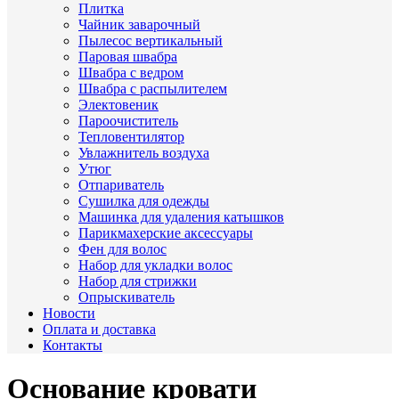
Плитка
Чайник заварочный
Пылесос вертикальный
Паровая швабра
Швабра с ведром
Швабра с распылителем
Электовеник
Пароочиститель
Тепловентилятор
Увлажнитель воздуха
Утюг
Отпариватель
Сушилка для одежды
Машинка для удаления катышков
Парикмахерские аксессуары
Фен для волос
Набор для укладки волос
Набор для стрижки
Опрыскиватель
Новости
Оплата и доставка
Контакты
Основание кровати