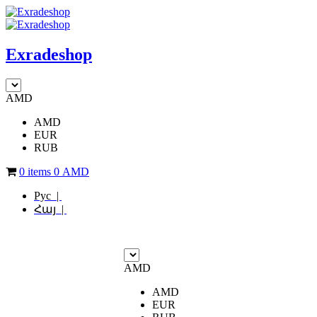
Exradeshop
AMD
AMD
EUR
RUB
0 items
0
AMD
Рус |
Հայ |
AMD
AMD
EUR