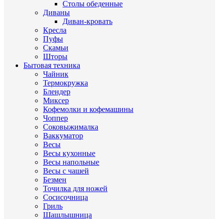
Столы обеденные
Диваны
Диван-кровать
Кресла
Пуфы
Скамьи
Шторы
Бытовая техника
Чайник
Термокружка
Блендер
Миксер
Кофемолки и кофемашины
Чоппер
Соковыжималка
Ваккуматор
Весы
Весы кухонные
Весы напольные
Весы с чашей
Безмен
Точилка для ножей
Сосисочница
Гриль
Шашлышница