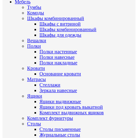
Мебель
Тумбы
Комоды
Шкафы комбинированный
Шкафы с витриной
Шкафы комбинированный
Шкафы для одежды
Вешалки
Полки
Полки настенные
Полки навесные
Полки накладные
Кровати
Основание кровати
Матрасы
Стеллажи
Зеркала навесные
Ящики
Ящики выдвижные
Ящики под кровать выкатной
Комплект выдвижных ящиков
Комплект фурнитуры
Столы
Столы письменные
Журнальные cтолы