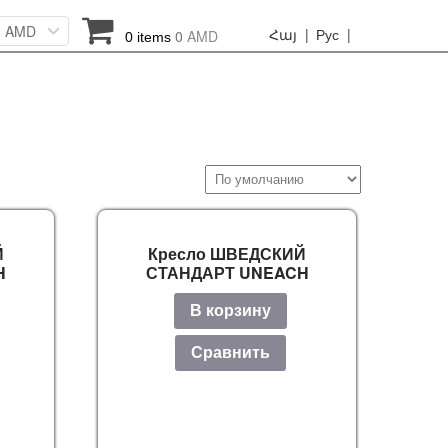
AMD
Հայ |
Рус |
0
AMD
0 items
Й
Кресло ШВЕДСКИЙ
H
СТАНДАРТ UNEACH
В корзину
Сравнить